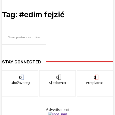
Tag:
#edim fejzić
Nema postova za prikaz
STAY CONNECTED
0
0
0
Obožavatelji
Sljedbenici
Pretplatnici
- Advertisement -