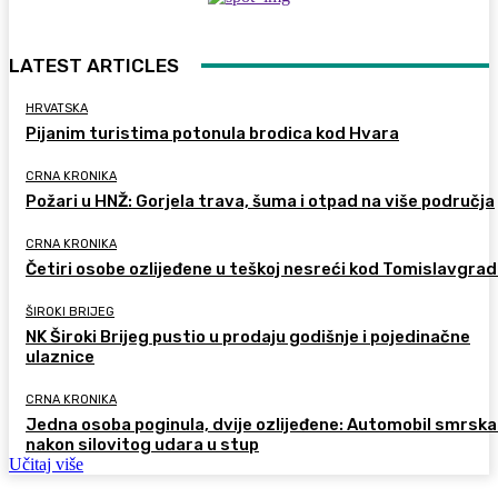
LATEST ARTICLES
HRVATSKA
Pijanim turistima potonula brodica kod Hvara
CRNA KRONIKA
Požari u HNŽ: Gorjela trava, šuma i otpad na više područja
CRNA KRONIKA
Četiri osobe ozlijeđene u teškoj nesreći kod Tomislavgra
ŠIROKI BRIJEG
NK Široki Brijeg pustio u prodaju godišnje i pojedinačne
ulaznice
CRNA KRONIKA
Jedna osoba poginula, dvije ozlijeđene: Automobil smrsk
nakon silovitog udara u stup
Učitaj više