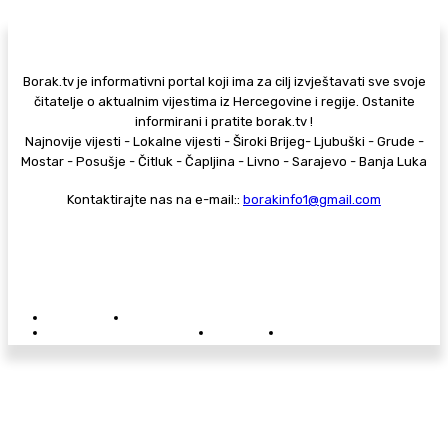
Borak.tv je informativni portal koji ima za cilj izvještavati sve svoje
čitatelje o aktualnim vijestima iz Hercegovine i regije. Ostanite
informirani i pratite borak.tv !
Najnovije vijesti - Lokalne vijesti - Široki Brijeg- Ljubuški - Grude -
Mostar - Posušje - Čitluk - Čapljina - Livno - Sarajevo - Banja Luka
Kontaktirajte nas na e-mail::
borakinfo1@gmail.com
© Copyright - Borak.tv
Privatnost
Pravila anonimnog komentiranja
Oglašavanje na Borak.tv
Donacije
Kontakt