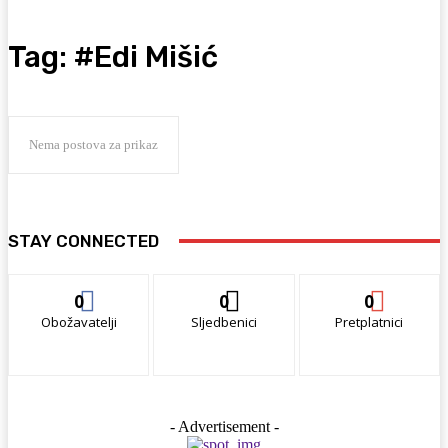
Tag:
#Edi Mišić
Nema postova za prikaz
STAY CONNECTED
0
0
0
Obožavatelji
Sljedbenici
Pretplatnici
- Advertisement -