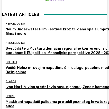
LATEST ARTICLES
HERCEGOVINA
Neum Underwater Film Festival kroz tri dana spaja umje
filma i more
HERCEGOVINA
Sveučilište u Mostaru domaćin regionalne konferencije o
budućnosti EU politika i financijske perspektive 2028.–20
POLITIKA
Vučić: Helez mi svojim napadima čini uslugu, posebno me
Bošnjacima
GLAZBA
Ivan Martić Ivica predstavio novu pjesmu: „Žena s kamen
SPORT
Maskirani napadači palicama pretukli poznatog hrvatsko
suca