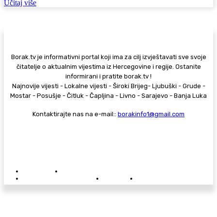
Učitaj više
Borak.tv je informativni portal koji ima za cilj izvještavati sve svoje
čitatelje o aktualnim vijestima iz Hercegovine i regije. Ostanite
informirani i pratite borak.tv !
Najnovije vijesti - Lokalne vijesti - Široki Brijeg- Ljubuški - Grude -
Mostar - Posušje - Čitluk - Čapljina - Livno - Sarajevo - Banja Luka
Kontaktirajte nas na e-mail::
borakinfo1@gmail.com
© Copyright - Borak.tv
Privatnost
Pravila anonimnog komentiranja
Oglašavanje na Borak.tv
Donacije
Kontakt