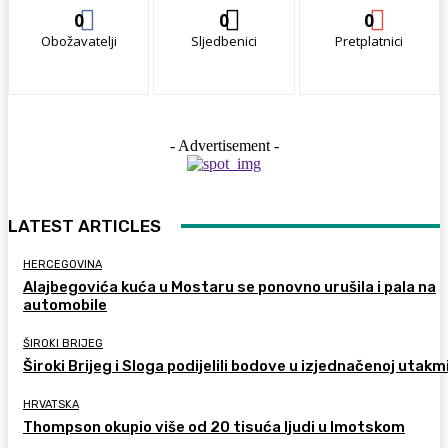
0
0
0
Obožavatelji
Sljedbenici
Pretplatnici
- Advertisement -
LATEST ARTICLES
HERCEGOVINA
Alajbegovića kuća u Mostaru se ponovno urušila i pala na
automobile
ŠIROKI BRIJEG
Široki Brijeg i Sloga podijelili bodove u izjednačenoj utakm
HRVATSKA
Thompson okupio više od 20 tisuća ljudi u Imotskom