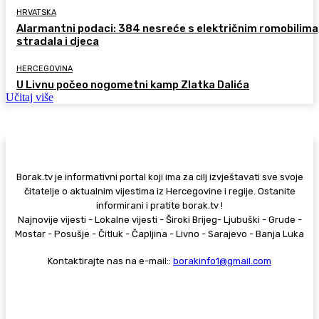
HRVATSKA
Alarmantni podaci: 384 nesreće s električnim romobilima
stradala i djeca
HERCEGOVINA
U Livnu počeo nogometni kamp Zlatka Dalića
Učitaj više
Borak.tv je informativni portal koji ima za cilj izvještavati sve svoje
čitatelje o aktualnim vijestima iz Hercegovine i regije. Ostanite
informirani i pratite borak.tv !
Najnovije vijesti - Lokalne vijesti - Široki Brijeg- Ljubuški - Grude -
Mostar - Posušje - Čitluk - Čapljina - Livno - Sarajevo - Banja Luka
Kontaktirajte nas na e-mail::
borakinfo1@gmail.com