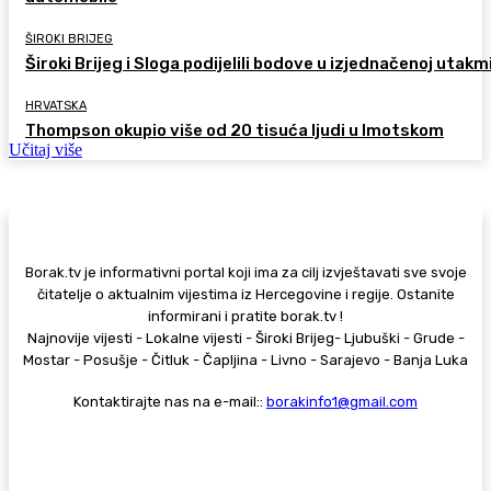
ŠIROKI BRIJEG
Široki Brijeg i Sloga podijelili bodove u izjednačenoj utakm
HRVATSKA
Thompson okupio više od 20 tisuća ljudi u Imotskom
Učitaj više
Borak.tv je informativni portal koji ima za cilj izvještavati sve svoje
čitatelje o aktualnim vijestima iz Hercegovine i regije. Ostanite
informirani i pratite borak.tv !
Najnovije vijesti - Lokalne vijesti - Široki Brijeg- Ljubuški - Grude -
Mostar - Posušje - Čitluk - Čapljina - Livno - Sarajevo - Banja Luka
Kontaktirajte nas na e-mail::
borakinfo1@gmail.com