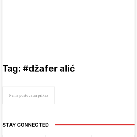
Tag:
#džafer alić
Nema postova za prikaz
STAY CONNECTED