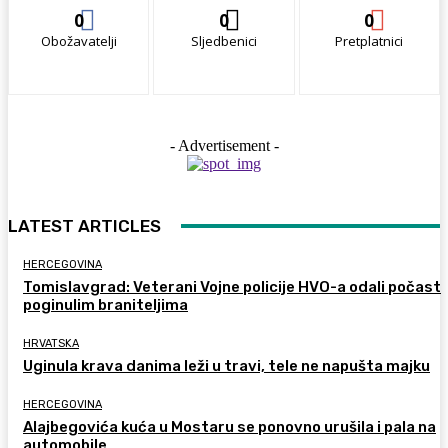
0
0
0
Obožavatelji
Sljedbenici
Pretplatnici
- Advertisement -
LATEST ARTICLES
HERCEGOVINA
Tomislavgrad: Veterani Vojne policije HVO-a odali počast
poginulim braniteljima
HRVATSKA
Uginula krava danima leži u travi, tele ne napušta majku
HERCEGOVINA
Alajbegovića kuća u Mostaru se ponovno urušila i pala na
automobile