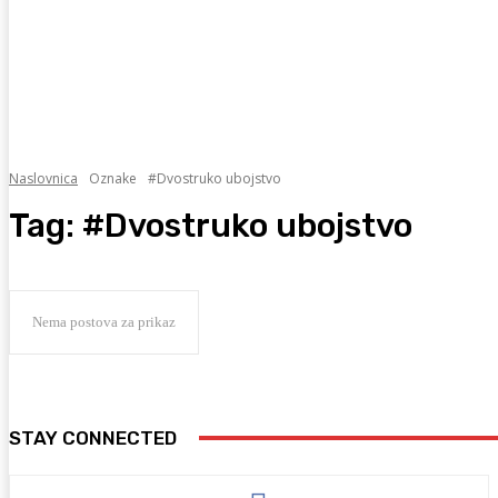
Naslovnica
Oznake
#Dvostruko ubojstvo
Tag:
#Dvostruko ubojstvo
Nema postova za prikaz
STAY CONNECTED