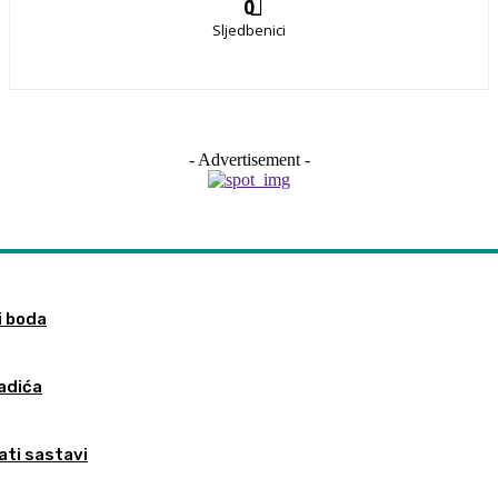
0
Sljedbenici
- Advertisement -
i boda
ladića
nati sastavi