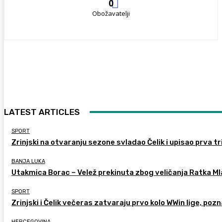
0
Obožavatelji
LATEST ARTICLES
SPORT
Zrinjski na otvaranju sezone svladao Čelik i upisao prva tr
BANJA LUKA
Utakmica Borac – Velež prekinuta zbog veličanja Ratka M
SPORT
Zrinjski i Čelik večeras zatvaraju prvo kolo WWin lige, poz
HERCEGOVINA