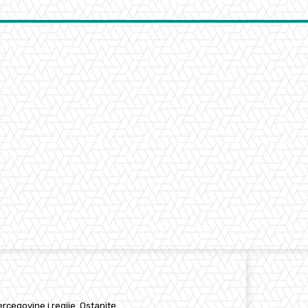
Hercegovine i regije. Ostanite