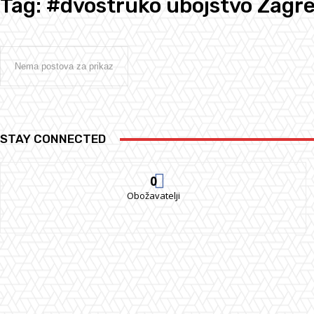
Tag:
#dvostruko ubojstvo Zagr
Nema postova za prikaz
STAY CONNECTED
0
Obožavatelji