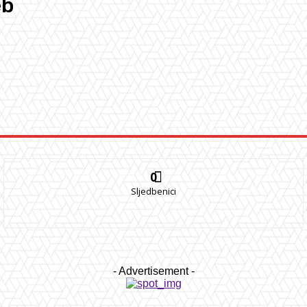
eb
0
Sljedbenici
- Advertisement -