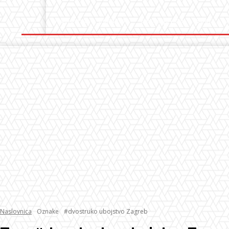
Naslovna
Lokalno
Hercegovina
Sport
Naslovnica
Oznake
#dvostruko ubojstvo Zagreb