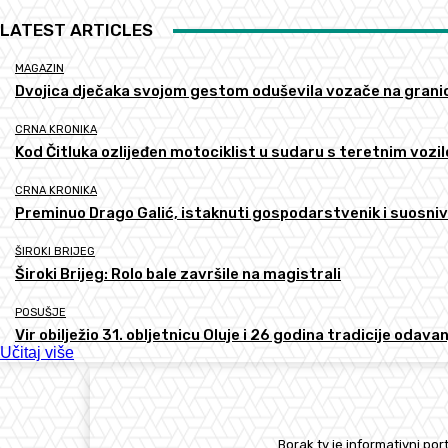
LATEST ARTICLES
MAGAZIN
Dvojica dječaka svojom gestom oduševila vozače na grani
CRNA KRONIKA
Kod Čitluka ozlijeđen motociklist u sudaru s teretnim vozi
CRNA KRONIKA
Preminuo Drago Galić, istaknuti gospodarstvenik i suosni
ŠIROKI BRIJEG
Široki Brijeg: Rolo bale završile na magistrali
POSUŠJE
Vir obilježio 31. obljetnicu Oluje i 26 godina tradicije odava
Učitaj više
Borak.tv je informativni port