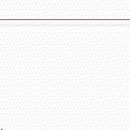
Politika
Crna Kronika
Hrvatska
Magazin
Gospodarstvo