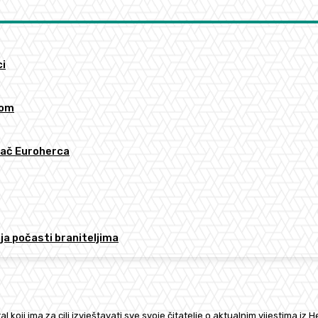
ci
lom
vač Euroherca
nja počasti braniteljima
al koji ima za cilj izvještavati sve svoje čitatelje o aktualnim vijestima iz 