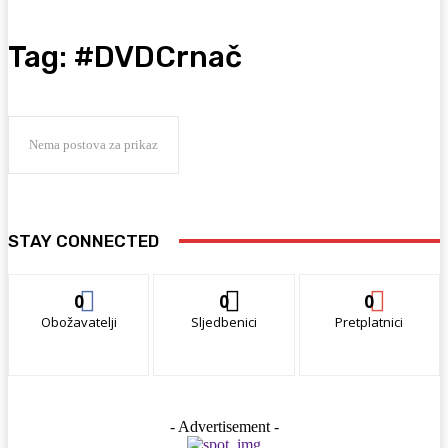
Tag:
#DVDCrnač
Nema postova za prikaz
STAY CONNECTED
0
0
0
Obožavatelji
Sljedbenici
Pretplatnici
- Advertisement -