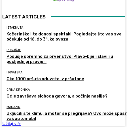
LATEST ARTICLES
ISTAKNUTA
Kočerinško lito donosi spektakl: Pogledajte što vas sve
očekuje od 16. do 31. kolovoza
POSUŠJE
Posušje spremno za prvenstvo! Plavo-bijeli slavili u
posljednjoj provjeri
HRVATSKA
Oko 1000 pršuta oduzeto iz pršutane
CRNA KRONIKA
Gdje završava sloboda govora, a počinje nasilje?
MAGAZIN
Uključili ste klimu, a motor se pregrijava? Ovo može spasi
vaš automobil
Učitaj više