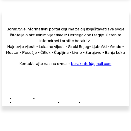
Borak.tv je informativni portal koji ima za cilj izvještavati sve svoje
čitatelje o aktualnim vijestima iz Hercegovine i regije. Ostanite
informirani i pratite borak.tv !
Najnovije vijesti - Lokalne vijesti - Široki Brijeg- Ljubuški - Grude -
Mostar - Posušje - Čitluk - Čapljina - Livno - Sarajevo - Banja Luka
Kontaktirajte nas na e-mail::
borakinfo1@gmail.com
© Copyright - Borak.tv
Privatnost
Pravila anonimnog komentiranja
Oglašavanje na Borak.tv
Donacije
Kontakt