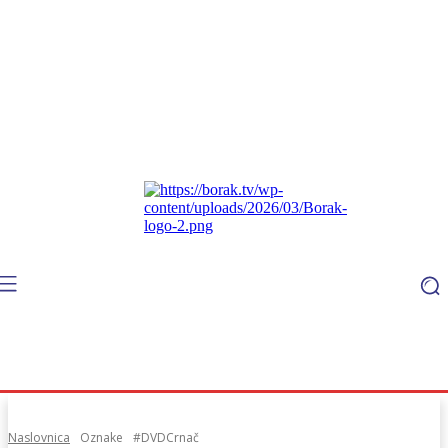
Naslovnica
Oznake
#DVDCrnač