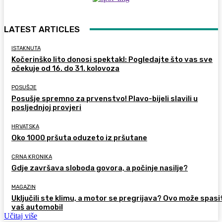
LATEST ARTICLES
ISTAKNUTA
Kočerinško lito donosi spektakl: Pogledajte što vas sve
očekuje od 16. do 31. kolovoza
POSUŠJE
Posušje spremno za prvenstvo! Plavo-bijeli slavili u
posljednjoj provjeri
HRVATSKA
Oko 1000 pršuta oduzeto iz pršutane
CRNA KRONIKA
Gdje završava sloboda govora, a počinje nasilje?
MAGAZIN
Uključili ste klimu, a motor se pregrijava? Ovo može spasi
vaš automobil
Učitaj više