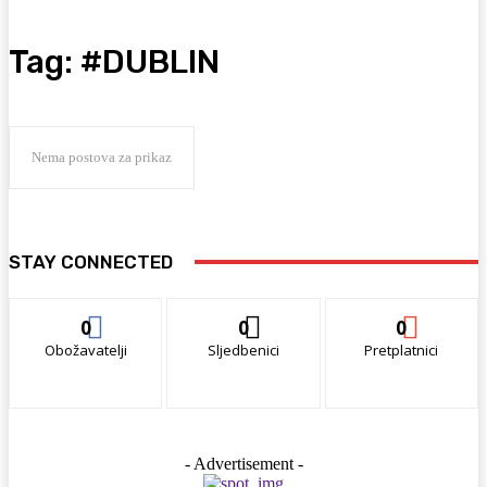
Tag:
#DUBLIN
Nema postova za prikaz
STAY CONNECTED
0
0
0
Obožavatelji
Sljedbenici
Pretplatnici
- Advertisement -