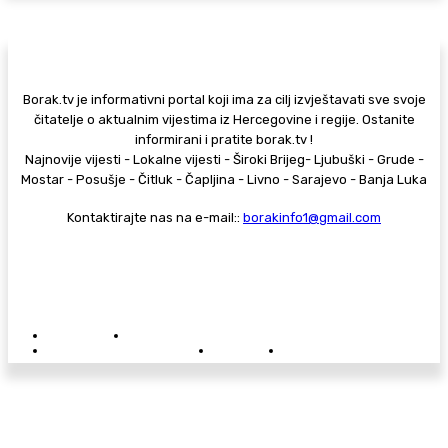
Borak.tv je informativni portal koji ima za cilj izvještavati sve svoje
čitatelje o aktualnim vijestima iz Hercegovine i regije. Ostanite
informirani i pratite borak.tv !
Najnovije vijesti - Lokalne vijesti - Široki Brijeg- Ljubuški - Grude -
Mostar - Posušje - Čitluk - Čapljina - Livno - Sarajevo - Banja Luka
Kontaktirajte nas na e-mail::
borakinfo1@gmail.com
© Copyright - Borak.tv
Privatnost
Pravila anonimnog komentiranja
Oglašavanje na Borak.tv
Donacije
Kontakt