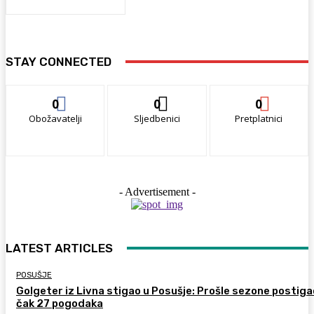
STAY CONNECTED
0
0
0
Obožavatelji
Sljedbenici
Pretplatnici
- Advertisement -
LATEST ARTICLES
POSUŠJE
Golgeter iz Livna stigao u Posušje: Prošle sezone postiga
čak 27 pogodaka