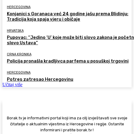
HERCEGOVINA
Konjanici s Goranaca već 24 godine jašu prema Blidinju:
Tradicija koja spaja vjeru i običaje
HRVATSKA
Pupovac: “Jedino ‘U’ koje može biti slovo zakona je počet
slovo Ustava”
CRNA KRONIKA
Policija pronašla kradljivca parfema u posuškoj trgovini
HERCEGOVINA
Potres zatresao Hercegovinu
Učitaj više
Borak.tv je informativni portal koji ima za cilj izvještavati sve svoje
čitatelje o aktualnim vijestima iz Hercegovine i regije. Ostanite
informirani i pratite borak.tv !