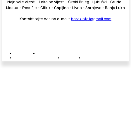
Najnovije vijesti - Lokalne vijesti - Široki Brijeg- Ljubuški - Grude -
Mostar - Posušje - Čitluk - Čapljina - Livno - Sarajevo - Banja Luka
Kontaktirajte nas na e-mail::
borakinfo1@gmail.com
© Copyright - Borak.tv
Privatnost
Pravila anonimnog komentiranja
Oglašavanje na Borak.tv
Donacije
Kontakt