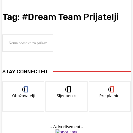
Tag:
#Dream Team Prijatelji
Nema postova za prikaz
STAY CONNECTED
0
0
0
Obožavatelji
Sljedbenici
Pretplatnici
- Advertisement -