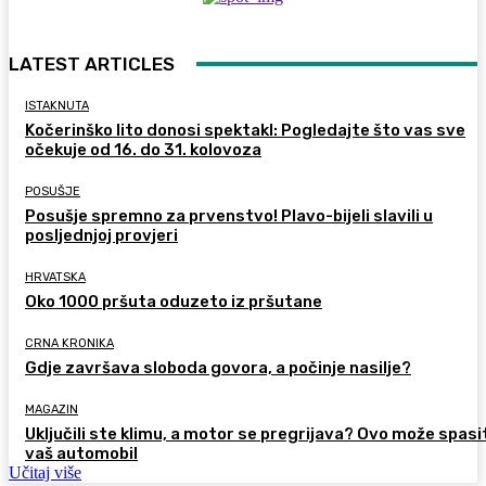
LATEST ARTICLES
ISTAKNUTA
Kočerinško lito donosi spektakl: Pogledajte što vas sve
očekuje od 16. do 31. kolovoza
POSUŠJE
Posušje spremno za prvenstvo! Plavo-bijeli slavili u
posljednjoj provjeri
HRVATSKA
Oko 1000 pršuta oduzeto iz pršutane
CRNA KRONIKA
Gdje završava sloboda govora, a počinje nasilje?
MAGAZIN
Uključili ste klimu, a motor se pregrijava? Ovo može spasi
vaš automobil
Učitaj više