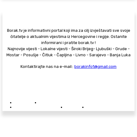
Borak.tv je informativni portal koji ima za cilj izvještavati sve svoje
čitatelje o aktualnim vijestima iz Hercegovine i regije. Ostanite
informirani i pratite borak.tv !
Najnovije vijesti - Lokalne vijesti - Široki Brijeg- Ljubuški - Grude -
Mostar - Posušje - Čitluk - Čapljina - Livno - Sarajevo - Banja Luka
Kontaktirajte nas na e-mail::
borakinfo1@gmail.com
© Copyright - Borak.tv
Privatnost
Pravila anonimnog komentiranja
Oglašavanje na Borak.tv
Donacije
Kontakt