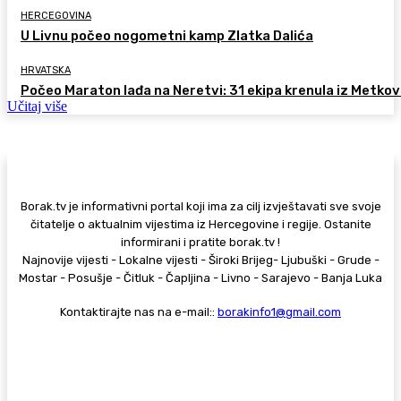
HERCEGOVINA
U Livnu počeo nogometni kamp Zlatka Dalića
HRVATSKA
Počeo Maraton lađa na Neretvi: 31 ekipa krenula iz Metkov
Učitaj više
Borak.tv je informativni portal koji ima za cilj izvještavati sve svoje
čitatelje o aktualnim vijestima iz Hercegovine i regije. Ostanite
informirani i pratite borak.tv !
Najnovije vijesti - Lokalne vijesti - Široki Brijeg- Ljubuški - Grude -
Mostar - Posušje - Čitluk - Čapljina - Livno - Sarajevo - Banja Luka
Kontaktirajte nas na e-mail::
borakinfo1@gmail.com
© Copyright - Borak.tv