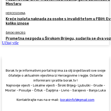
Mostaru
HERCEGOVINA
Kreće isplata naknada za osobe s invaliditetom u FBiH: Ev
koliko iznose
ŠIROKI BRIJEG
Prometna nezgoda u Širokom Brijegu, sudarila se dva voz
Učitaj više
Borak.tv je informativni portal koji ima za cilj izvještavati sve svoje
čitatelje o aktualnim vijestima iz Hercegovine i regije. Ostanite
informirani i pratite borak.tv !
Najnovije vijesti - Lokalne vijesti - Široki Brijeg- Ljubuški - Grude -
Mostar - Posušje - Čitluk - Čapljina - Livno - Sarajevo - Banja Luka
Kontaktirajte nas na e-mail::
borakinfo1@gmail.com