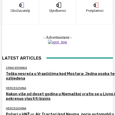
0
0
0
Obožavatelji
Sljedbenici
Pretplatnici
- Advertisement -
LATEST ARTICLES
CRNA KRONIKA
Teška nesreća u Vrapčićima kod Mostara: Jedna osoba te
ozlijeđena
HERCEGOVINA
Nakon više od deset godina u Njemačkoj vratio se u Livno i
pokrenuo vlastiti biznis
HERCEGOVINA
Požari u HNŽ-u: Air Tractori kod Neuma, gorio automobil u