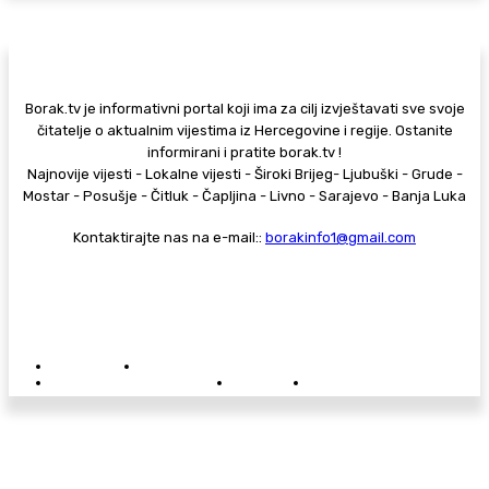
Borak.tv je informativni portal koji ima za cilj izvještavati sve svoje
čitatelje o aktualnim vijestima iz Hercegovine i regije. Ostanite
informirani i pratite borak.tv !
Najnovije vijesti - Lokalne vijesti - Široki Brijeg- Ljubuški - Grude -
Mostar - Posušje - Čitluk - Čapljina - Livno - Sarajevo - Banja Luka
Kontaktirajte nas na e-mail::
borakinfo1@gmail.com
© Copyright - Borak.tv
Privatnost
Pravila anonimnog komentiranja
Oglašavanje na Borak.tv
Donacije
Kontakt