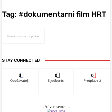
Tag:
#dokumentarni film HRT
Nema postova za prikaz
STAY CONNECTED
0
0
0
Obožavatelji
Sljedbenici
Pretplatnici
- Advertisement -