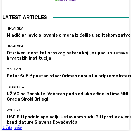
LATEST ARTICLES
HRVATSKA
Mladić prijavio silovanje cimera iz ćelije u splitskom zatv
HRVATSKA
Otkriven identitet srpskog hakera koji je upao u sustave
hrvatskih institucija
MAGAZIN
Petar Sučić postao otac: Odmah napustio pripreme Inter
ISTAKNUTA
UŽIVO na Borak.tv: Večeras pada odluka o finalistima MNL
Grada Široki Brijeg!
POLITIKA
HSP BiH podnio apelaciju Ustavnom sudu BiH protiv ovjer
kandidature Slavena Kovačevića
Učitaj više