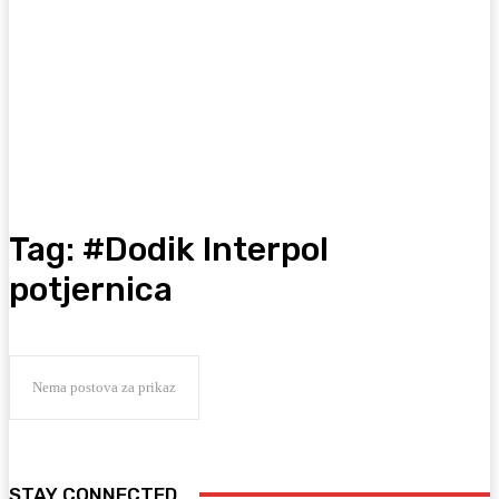
Tag:
#Dodik Interpol
potjernica
Nema postova za prikaz
STAY CONNECTED