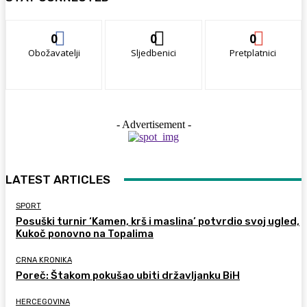
0
0
0
Obožavatelji
Sljedbenici
Pretplatnici
- Advertisement -
LATEST ARTICLES
SPORT
Posuški turnir ‘Kamen, krš i maslina’ potvrdio svoj ugled,
Kukoč ponovno na Topalima
CRNA KRONIKA
Poreč: Štakom pokušao ubiti državljanku BiH
HERCEGOVINA