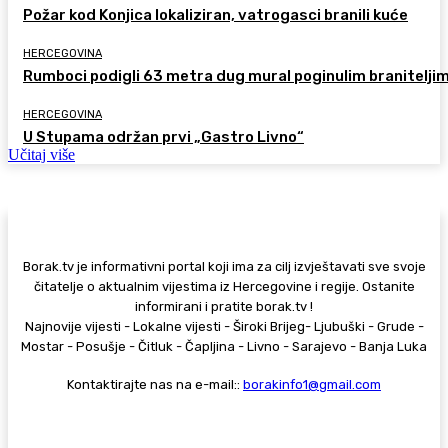
Požar kod Konjica lokaliziran, vatrogasci branili kuće
HERCEGOVINA
Rumboci podigli 63 metra dug mural poginulim branitelji
HERCEGOVINA
U Stupama održan prvi „Gastro Livno“
Učitaj više
Borak.tv je informativni portal koji ima za cilj izvještavati sve svoje
čitatelje o aktualnim vijestima iz Hercegovine i regije. Ostanite
informirani i pratite borak.tv !
Najnovije vijesti - Lokalne vijesti - Široki Brijeg- Ljubuški - Grude -
Mostar - Posušje - Čitluk - Čapljina - Livno - Sarajevo - Banja Luka
Kontaktirajte nas na e-mail::
borakinfo1@gmail.com