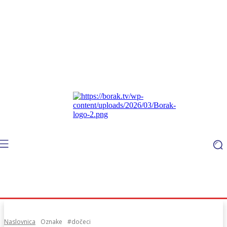
Naslovnica
Oznake
#dočeci