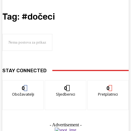
Tag:
#dočeci
Nema postova za prikaz
STAY CONNECTED
0
0
0
Obožavatelji
Sljedbenici
Pretplatnici
- Advertisement -