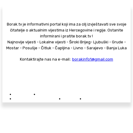
Borak.tv je informativni portal koji ima za cilj izvještavati sve svoje
čitatelje o aktualnim vijestima iz Hercegovine i regije. Ostanite
informirani i pratite borak.tv !
Najnovije vijesti - Lokalne vijesti - Široki Brijeg- Ljubuški - Grude -
Mostar - Posušje - Čitluk - Čapljina - Livno - Sarajevo - Banja Luka
Kontaktirajte nas na e-mail::
borakinfo1@gmail.com
© Copyright - Borak.tv
Privatnost
Pravila anonimnog komentiranja
Oglašavanje na Borak.tv
Donacije
Kontakt