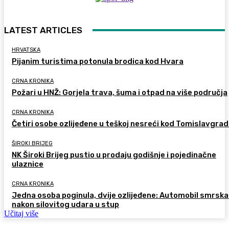
LATEST ARTICLES
HRVATSKA
Pijanim turistima potonula brodica kod Hvara
CRNA KRONIKA
Požari u HNŽ: Gorjela trava, šuma i otpad na više područja
CRNA KRONIKA
Četiri osobe ozlijeđene u teškoj nesreći kod Tomislavgra
ŠIROKI BRIJEG
NK Široki Brijeg pustio u prodaju godišnje i pojedinačne
ulaznice
CRNA KRONIKA
Jedna osoba poginula, dvije ozlijeđene: Automobil smrsk
nakon silovitog udara u stup
Učitaj više