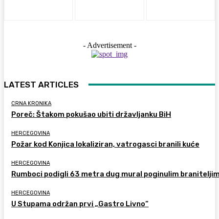
- Advertisement -
LATEST ARTICLES
CRNA KRONIKA
Poreč: Štakom pokušao ubiti državljanku BiH
HERCEGOVINA
Požar kod Konjica lokaliziran, vatrogasci branili kuće
HERCEGOVINA
Rumboci podigli 63 metra dug mural poginulim branitelji
HERCEGOVINA
U Stupama održan prvi „Gastro Livno“