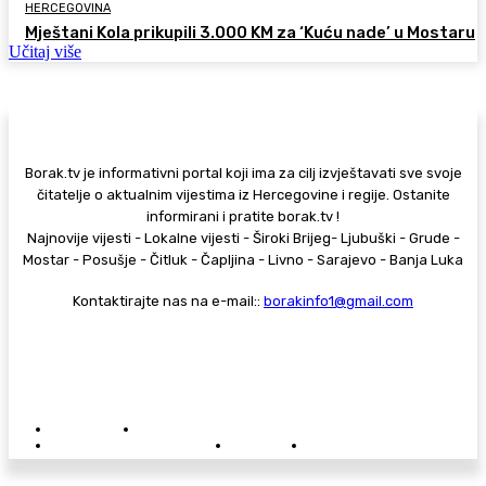
HERCEGOVINA
Mještani Kola prikupili 3.000 KM za ‘Kuću nade’ u Mostaru
Učitaj više
Borak.tv je informativni portal koji ima za cilj izvještavati sve svoje
čitatelje o aktualnim vijestima iz Hercegovine i regije. Ostanite
informirani i pratite borak.tv !
Najnovije vijesti - Lokalne vijesti - Široki Brijeg- Ljubuški - Grude -
Mostar - Posušje - Čitluk - Čapljina - Livno - Sarajevo - Banja Luka
Kontaktirajte nas na e-mail::
borakinfo1@gmail.com
© Copyright - Borak.tv
Privatnost
Pravila anonimnog komentiranja
Oglašavanje na Borak.tv
Donacije
Kontakt