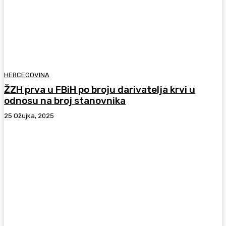
HERCEGOVINA
ŽZH prva u FBiH po broju darivatelja krvi u
odnosu na broj stanovnika
25 Ožujka, 2025