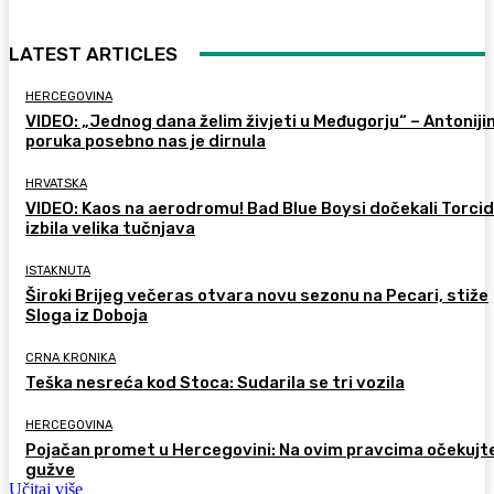
LATEST ARTICLES
HERCEGOVINA
VIDEO: „Jednog dana želim živjeti u Međugorju“ – Antoniji
poruka posebno nas je dirnula
HRVATSKA
VIDEO: Kaos na aerodromu! Bad Blue Boysi dočekali Torcid
izbila velika tučnjava
ISTAKNUTA
Široki Brijeg večeras otvara novu sezonu na Pecari, stiže
Sloga iz Doboja
CRNA KRONIKA
Teška nesreća kod Stoca: Sudarila se tri vozila
HERCEGOVINA
Pojačan promet u Hercegovini: Na ovim pravcima očekujt
gužve
Učitaj više