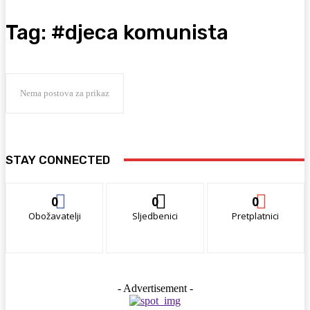
Tag:
#djeca komunista
Nema postova za prikaz
STAY CONNECTED
0
0
0
Obožavatelji
Sljedbenici
Pretplatnici
- Advertisement -