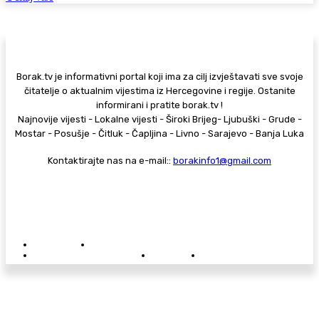
Borak.tv je informativni portal koji ima za cilj izvještavati sve svoje
čitatelje o aktualnim vijestima iz Hercegovine i regije. Ostanite
informirani i pratite borak.tv !
Najnovije vijesti - Lokalne vijesti - Široki Brijeg- Ljubuški - Grude -
Mostar - Posušje - Čitluk - Čapljina - Livno - Sarajevo - Banja Luka
Kontaktirajte nas na e-mail::
borakinfo1@gmail.com
© Copyright - Borak.tv
Privatnost
Pravila anonimnog komentiranja
Oglašavanje na Borak.tv
Donacije
Kontakt