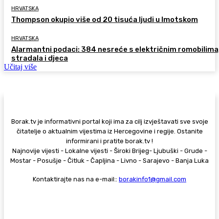
HRVATSKA
Thompson okupio više od 20 tisuća ljudi u Imotskom
HRVATSKA
Alarmantni podaci: 384 nesreće s električnim romobilima
stradala i djeca
Učitaj više
Borak.tv je informativni portal koji ima za cilj izvještavati sve svoje
čitatelje o aktualnim vijestima iz Hercegovine i regije. Ostanite
informirani i pratite borak.tv !
Najnovije vijesti - Lokalne vijesti - Široki Brijeg- Ljubuški - Grude -
Mostar - Posušje - Čitluk - Čapljina - Livno - Sarajevo - Banja Luka
Kontaktirajte nas na e-mail::
borakinfo1@gmail.com