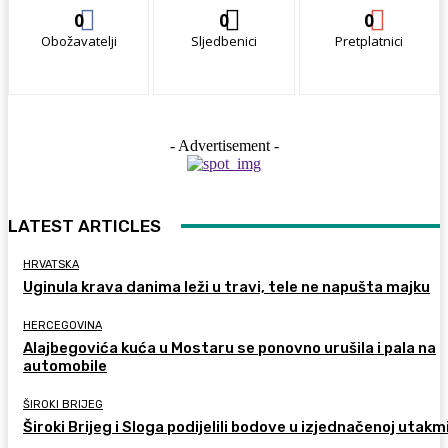
0
0
0
Obožavatelji
Sljedbenici
Pretplatnici
- Advertisement -
LATEST ARTICLES
HRVATSKA
Uginula krava danima leži u travi, tele ne napušta majku
HERCEGOVINA
Alajbegovića kuća u Mostaru se ponovno urušila i pala na
automobile
ŠIROKI BRIJEG
Široki Brijeg i Sloga podijelili bodove u izjednačenoj utakm