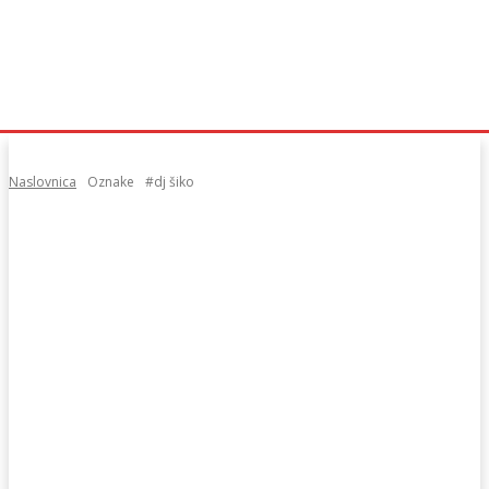
Naslovnica
Oznake
#dj šiko