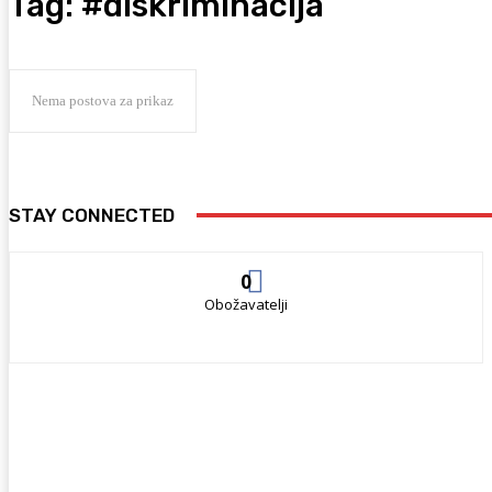
Tag:
#diskriminacija
Nema postova za prikaz
STAY CONNECTED
0
Obožavatelji