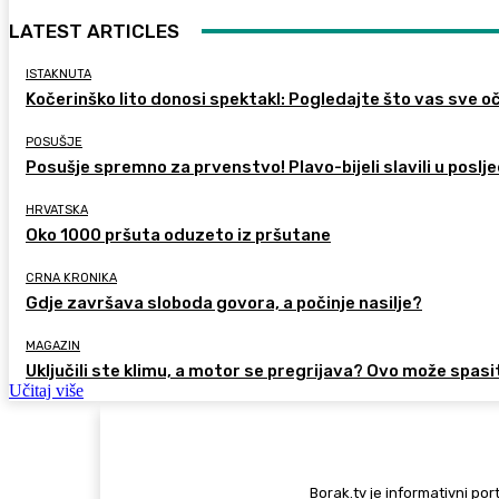
LATEST ARTICLES
ISTAKNUTA
Kočerinško lito donosi spektakl: Pogledajte što vas sve oč
POSUŠJE
Posušje spremno za prvenstvo! Plavo-bijeli slavili u poslje
HRVATSKA
Oko 1000 pršuta oduzeto iz pršutane
CRNA KRONIKA
Gdje završava sloboda govora, a počinje nasilje?
MAGAZIN
Uključili ste klimu, a motor se pregrijava? Ovo može spasi
Učitaj više
Borak.tv je informativni port