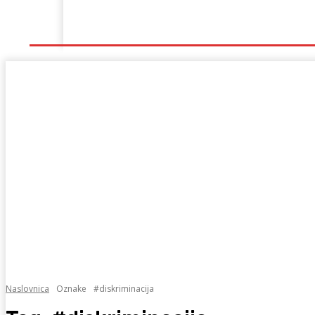
Naslovna
Lokalno
Hercegovina
Sport
Naslovnica
Oznake
#diskriminacija