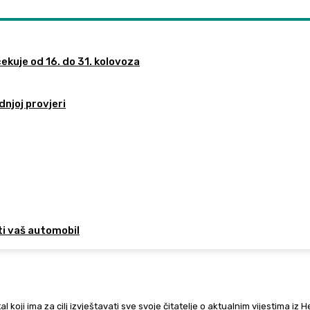
ekuje od 16. do 31. kolovoza
dnjoj provjeri
ti vaš automobil
al koji ima za cilj izvještavati sve svoje čitatelje o aktualnim vijestima iz 