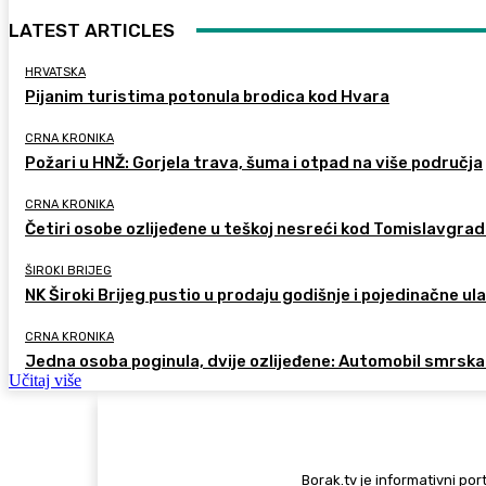
LATEST ARTICLES
HRVATSKA
Pijanim turistima potonula brodica kod Hvara
CRNA KRONIKA
Požari u HNŽ: Gorjela trava, šuma i otpad na više područja
CRNA KRONIKA
Četiri osobe ozlijeđene u teškoj nesreći kod Tomislavgra
ŠIROKI BRIJEG
NK Široki Brijeg pustio u prodaju godišnje i pojedinačne ul
CRNA KRONIKA
Jedna osoba poginula, dvije ozlijeđene: Automobil smrska
Učitaj više
Borak.tv je informativni port