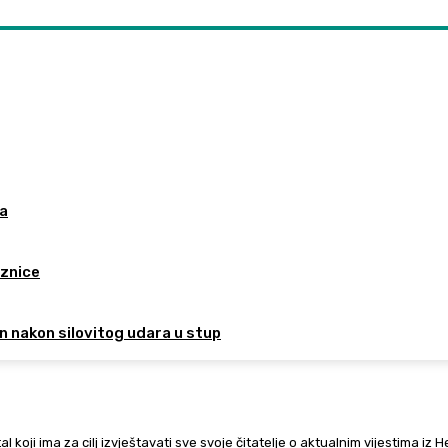
da
aznice
n nakon silovitog udara u stup
al koji ima za cilj izvještavati sve svoje čitatelje o aktualnim vijestima iz 