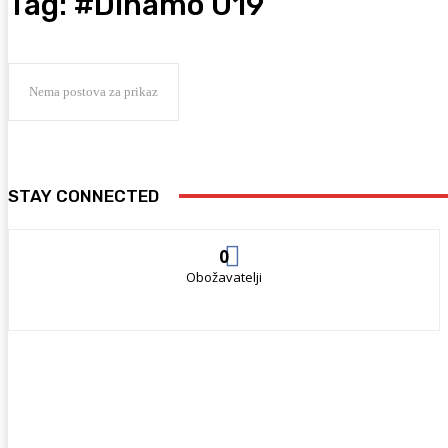
Tag:
#Dinamo U19
Nema postova za prikaz
STAY CONNECTED
0
Obožavatelji