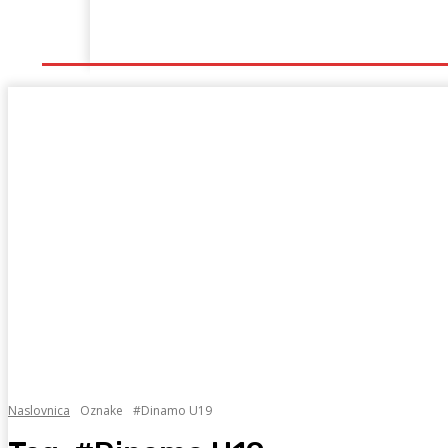
Naslovna
Lokalno
Hercegovina
Sport
Naslovnica
Oznake
#Dinamo U19