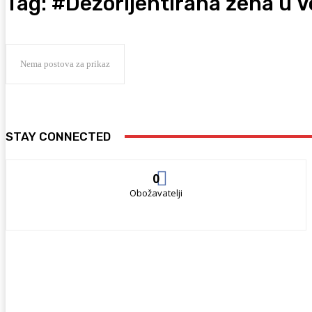
Tag:
#Dezorijentirana žena u 
Nema postova za prikaz
STAY CONNECTED
0
Obožavatelji