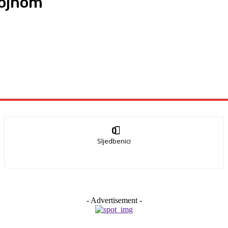
Vojnom
0
Sljedbenici
- Advertisement -