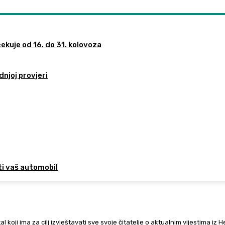
ekuje od 16. do 31. kolovoza
dnjoj provjeri
ti vaš automobil
al koji ima za cilj izvještavati sve svoje čitatelje o aktualnim vijestima iz 