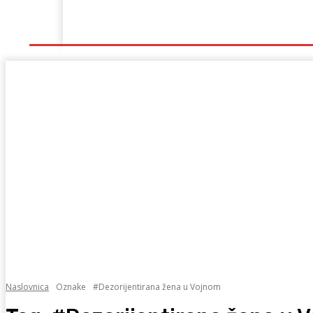
Naslovna
Lokalno
Hercegovina
Sport
Naslovnica
Oznake
#Dezorijentirana žena u Vojnom