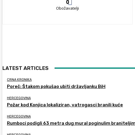
0
Obožavatelji
LATEST ARTICLES
CRNA KRONIKA
Poreč: Štakom pokušao ubiti državljanku BiH
HERCEGOVINA
Požar kod Konjica lokaliziran, vatrogasci branili kuće
HERCEGOVINA
Rumboci podigli 63 metra dug mural poginulim branitelji
HERCEGOVINA