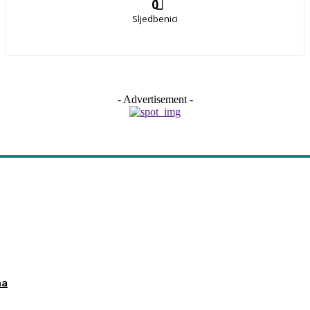
0
Sljedbenici
- Advertisement -
ma