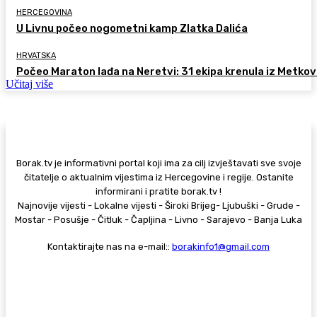
HERCEGOVINA
U Livnu počeo nogometni kamp Zlatka Dalića
HRVATSKA
Počeo Maraton lađa na Neretvi: 31 ekipa krenula iz Metkov
Učitaj više
Borak.tv je informativni portal koji ima za cilj izvještavati sve svoje
čitatelje o aktualnim vijestima iz Hercegovine i regije. Ostanite
informirani i pratite borak.tv !
Najnovije vijesti - Lokalne vijesti - Široki Brijeg- Ljubuški - Grude -
Mostar - Posušje - Čitluk - Čapljina - Livno - Sarajevo - Banja Luka
Kontaktirajte nas na e-mail::
borakinfo1@gmail.com
© Copyright - Borak.tv