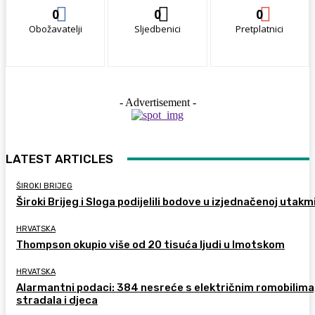
0
0
0
Obožavatelji
Sljedbenici
Pretplatnici
- Advertisement -
LATEST ARTICLES
ŠIROKI BRIJEG
Široki Brijeg i Sloga podijelili bodove u izjednačenoj utakm
HRVATSKA
Thompson okupio više od 20 tisuća ljudi u Imotskom
HRVATSKA
Alarmantni podaci: 384 nesreće s električnim romobilima
stradala i djeca