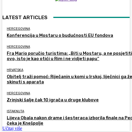
LATEST ARTICLES
HERCEGOVINA
Konferencija u Mostaru o budućnosti EU fondova
HERCEGOVINA
Fra Mario poručio turistima: „Biti u Mostaru, a ne posjetiti
ovo, isto je kao otići u Rim i ne vidjeti papu“
HRVATSKA
Obitelj traži pomoć: Riječanin u komi u Irskoj, liječnici ga ž
skinuti s aparata
HERCEGOVINA
Zrinjski šalje čak 10 igrača u druge klubove
ISTAKNUTA
Lijeva Obala nakon drame i šesteraca izborila finale na Pec
čeka je Knešpolje
Učitaj više