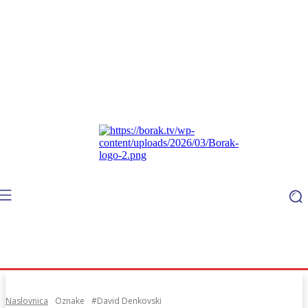
Naslovnica
Oznake
#David Denkovski