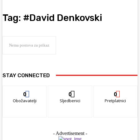
Tag:
#David Denkovski
Nema postova za prikaz
STAY CONNECTED
0
0
0
Obožavatelji
Sljedbenici
Pretplatnici
- Advertisement -