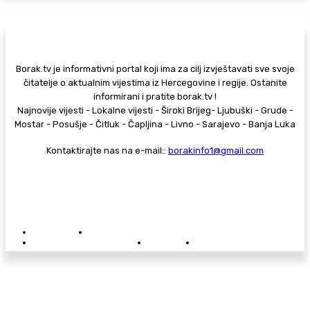
Borak.tv je informativni portal koji ima za cilj izvještavati sve svoje
čitatelje o aktualnim vijestima iz Hercegovine i regije. Ostanite
informirani i pratite borak.tv !
Najnovije vijesti - Lokalne vijesti - Široki Brijeg- Ljubuški - Grude -
Mostar - Posušje - Čitluk - Čapljina - Livno - Sarajevo - Banja Luka
Kontaktirajte nas na e-mail::
borakinfo1@gmail.com
© Copyright - Borak.tv
Privatnost
Pravila anonimnog komentiranja
Oglašavanje na Borak.tv
Donacije
Kontakt