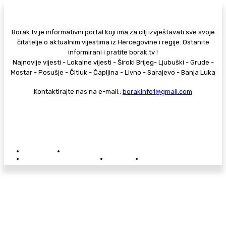
Borak.tv je informativni portal koji ima za cilj izvještavati sve svoje
čitatelje o aktualnim vijestima iz Hercegovine i regije. Ostanite
informirani i pratite borak.tv !
Najnovije vijesti - Lokalne vijesti - Široki Brijeg- Ljubuški - Grude -
Mostar - Posušje - Čitluk - Čapljina - Livno - Sarajevo - Banja Luka
Kontaktirajte nas na e-mail::
borakinfo1@gmail.com
© Copyright - Borak.tv
Privatnost
Pravila anonimnog komentiranja
Oglašavanje na Borak.tv
Donacije
Kontakt