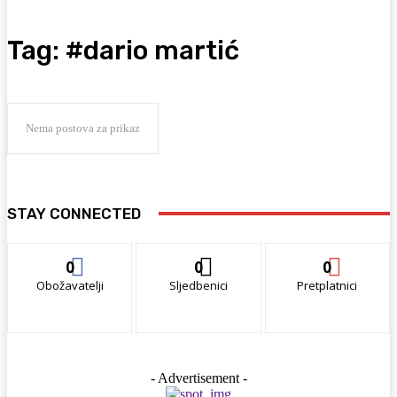
Tag:
#dario martić
Nema postova za prikaz
STAY CONNECTED
0
0
0
Obožavatelji
Sljedbenici
Pretplatnici
- Advertisement -