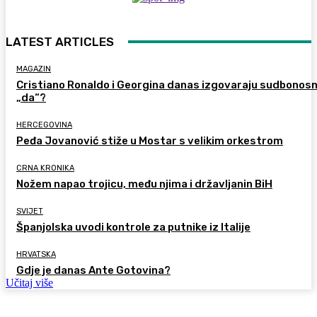
LATEST ARTICLES
MAGAZIN
Cristiano Ronaldo i Georgina danas izgovaraju sudbonos
„da“?
HERCEGOVINA
Peđa Jovanović stiže u Mostar s velikim orkestrom
CRNA KRONIKA
Nožem napao trojicu, među njima i državljanin BiH
SVIJET
Španjolska uvodi kontrole za putnike iz Italije
HRVATSKA
Gdje je danas Ante Gotovina?
Učitaj više