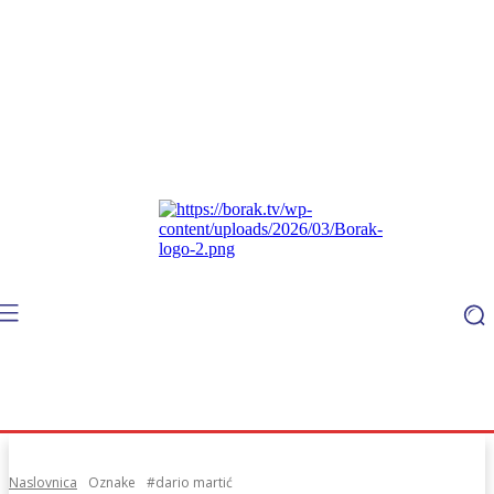
Naslovnica
Oznake
#dario martić