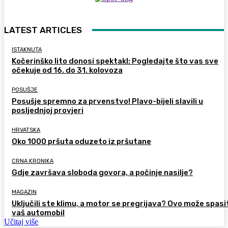
LATEST ARTICLES
ISTAKNUTA
Kočerinško lito donosi spektakl: Pogledajte što vas sve
očekuje od 16. do 31. kolovoza
POSUŠJE
Posušje spremno za prvenstvo! Plavo-bijeli slavili u
posljednjoj provjeri
HRVATSKA
Oko 1000 pršuta oduzeto iz pršutane
CRNA KRONIKA
Gdje završava sloboda govora, a počinje nasilje?
MAGAZIN
Uključili ste klimu, a motor se pregrijava? Ovo može spasi
vaš automobil
Učitaj više