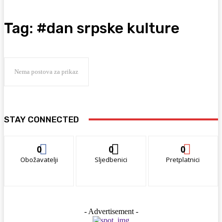
Tag:
#dan srpske kulture
Nema postova za prikaz
STAY CONNECTED
0
0
0
Obožavatelji
Sljedbenici
Pretplatnici
- Advertisement -