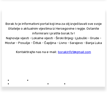
Borak.tv je informativni portal koji ima za cilj izvještavati sve svoje
čitatelje o aktualnim vijestima iz Hercegovine i regije. Ostanite
informirani i pratite borak.tv !
Najnovije vijesti - Lokalne vijesti - Široki Brijeg- Ljubuški - Grude -
Mostar - Posušje - Čitluk - Čapljina - Livno - Sarajevo - Banja Luka
Kontaktirajte nas na e-mail::
borakinfo1@gmail.com
© Copyright - Borak.tv
Privatnost
Pravila anonimnog komentiranja
Oglašavanje na Borak.tv
Donacije
Kontakt