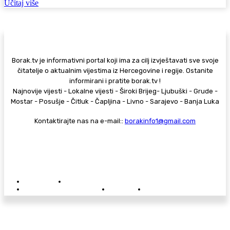
Učitaj više
Borak.tv je informativni portal koji ima za cilj izvještavati sve svoje
čitatelje o aktualnim vijestima iz Hercegovine i regije. Ostanite
informirani i pratite borak.tv !
Najnovije vijesti - Lokalne vijesti - Široki Brijeg- Ljubuški - Grude -
Mostar - Posušje - Čitluk - Čapljina - Livno - Sarajevo - Banja Luka
Kontaktirajte nas na e-mail::
borakinfo1@gmail.com
© Copyright - Borak.tv
Privatnost
Pravila anonimnog komentiranja
Oglašavanje na Borak.tv
Donacije
Kontakt