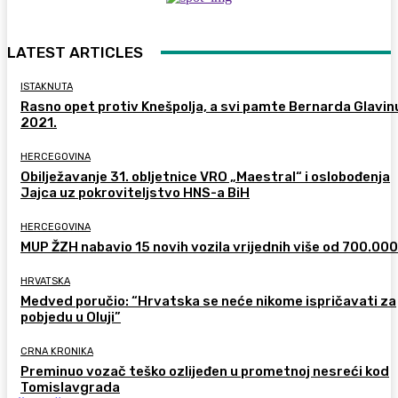
LATEST ARTICLES
ISTAKNUTA
Rasno opet protiv Knešpolja, a svi pamte Bernarda Glavinu
2021.
HERCEGOVINA
Obilježavanje 31. obljetnice VRO „Maestral“ i oslobođenja
Jajca uz pokroviteljstvo HNS-a BiH
HERCEGOVINA
MUP ŽZH nabavio 15 novih vozila vrijednih više od 700.00
HRVATSKA
Medved poručio: “Hrvatska se neće nikome ispričavati za
pobjedu u Oluji”
CRNA KRONIKA
Preminuo vozač teško ozlijeđen u prometnoj nesreći kod
Tomislavgrada