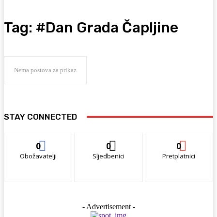
Tag:
#Dan Grada Čapljine
Nema postova za prikaz
STAY CONNECTED
0
0
0
Obožavatelji
Sljedbenici
Pretplatnici
- Advertisement -