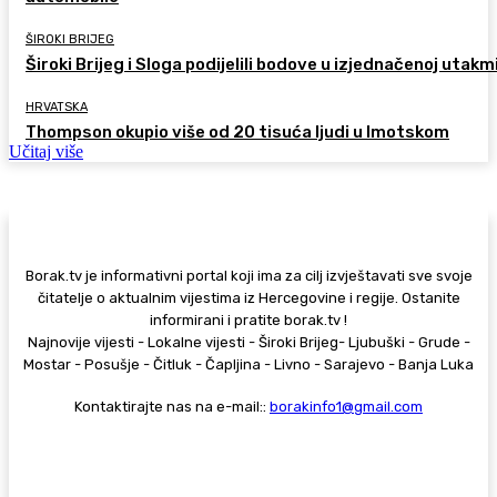
ŠIROKI BRIJEG
Široki Brijeg i Sloga podijelili bodove u izjednačenoj utakm
HRVATSKA
Thompson okupio više od 20 tisuća ljudi u Imotskom
Učitaj više
Borak.tv je informativni portal koji ima za cilj izvještavati sve svoje
čitatelje o aktualnim vijestima iz Hercegovine i regije. Ostanite
informirani i pratite borak.tv !
Najnovije vijesti - Lokalne vijesti - Široki Brijeg- Ljubuški - Grude -
Mostar - Posušje - Čitluk - Čapljina - Livno - Sarajevo - Banja Luka
Kontaktirajte nas na e-mail::
borakinfo1@gmail.com