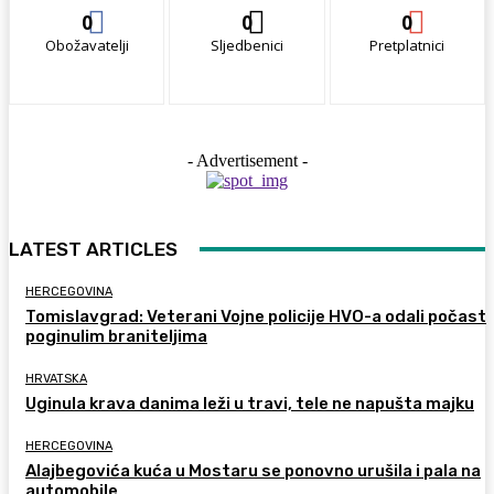
0
0
0
Obožavatelji
Sljedbenici
Pretplatnici
- Advertisement -
LATEST ARTICLES
HERCEGOVINA
Tomislavgrad: Veterani Vojne policije HVO-a odali počast
poginulim braniteljima
HRVATSKA
Uginula krava danima leži u travi, tele ne napušta majku
HERCEGOVINA
Alajbegovića kuća u Mostaru se ponovno urušila i pala na
automobile