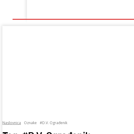
Naslovna
Lokalno
Hercegovina
Sport
Naslovnica
Oznake
#D.V. Ograđenik