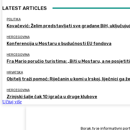
LATEST ARTICLES
POLITIKA
Kovačević: Želim predstavljati sve građane BiH, uključuju
HERCEGOVINA
Konferencija u Mostaru o budućnosti EU fondova
HERCEGOVINA
Fra Mario poručio turistima: „Biti u Mostaru, a ne posjetiti 
HRVATSKA
Obitelj traži pomoć: Riječanin u komi u Irskoj, liječnici ga ž
HERCEGOVINA
Zrinjski šalje čak 10 igrača u druge klubove
Učitaj više
Borak.tv je informativni port