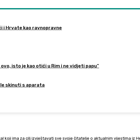
ći i Hrvate kao ravnopravne
ovo, isto je kao otići u Rim i ne vidjeti papu“
ele skinuti s aparata
al koji ima za cilj izvještavati sve svoje čitatelje o aktualnim vijestima iz 