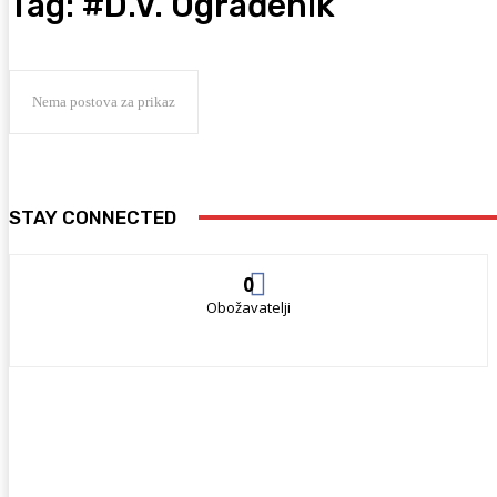
Tag:
#D.V. Ograđenik
Nema postova za prikaz
STAY CONNECTED
0
Obožavatelji