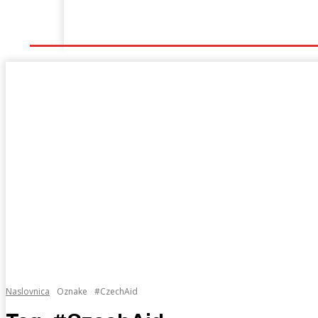
Naslovna
Lokalno
Hercegovina
Sport
Naslovnica
Oznake
#CzechAid