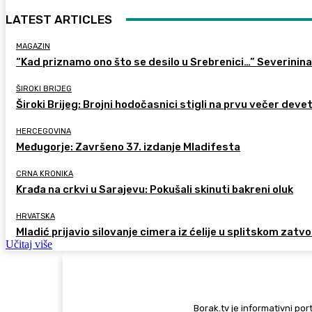
LATEST ARTICLES
MAGAZIN
“Kad priznamo ono što se desilo u Srebrenici…” Severinina
ŠIROKI BRIJEG
Široki Brijeg: Brojni hodočasnici stigli na prvu večer deve
HERCEGOVINA
Međugorje: Završeno 37. izdanje Mladifesta
CRNA KRONIKA
Krađa na crkvi u Sarajevu: Pokušali skinuti bakreni oluk
HRVATSKA
Mladić prijavio silovanje cimera iz ćelije u splitskom zatv
Učitaj više
Borak.tv je informativni port