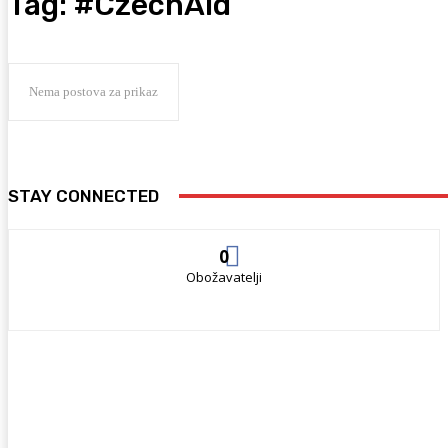
Tag:
#CzechAid
Nema postova za prikaz
STAY CONNECTED
0
Obožavatelji