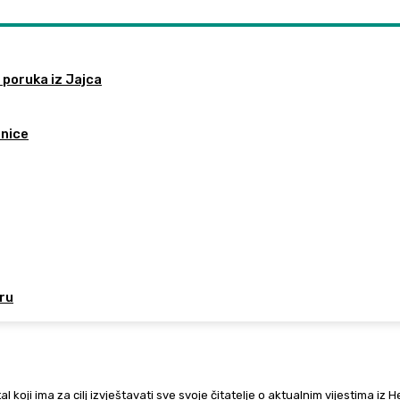
 poruka iz Jajca
tnice
oru
al koji ima za cilj izvještavati sve svoje čitatelje o aktualnim vijestima iz 