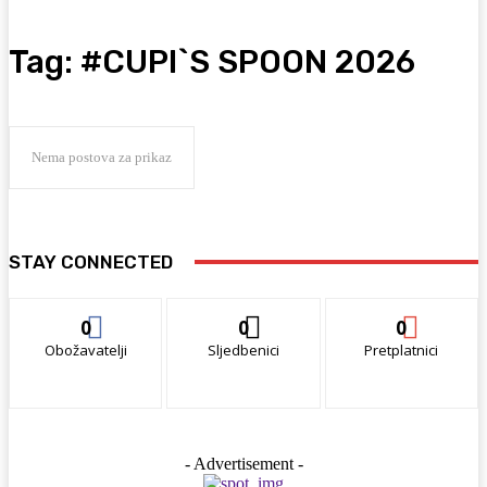
Tag:
#CUPI`S SPOON 2026
Nema postova za prikaz
STAY CONNECTED
0
0
0
Obožavatelji
Sljedbenici
Pretplatnici
- Advertisement -