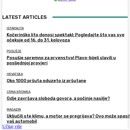
LATEST ARTICLES
ISTAKNUTA
Kočerinško lito donosi spektakl: Pogledajte što vas sve
očekuje od 16. do 31. kolovoza
POSUŠJE
Posušje spremno za prvenstvo! Plavo-bijeli slavili u
posljednjoj provjeri
HRVATSKA
Oko 1000 pršuta oduzeto iz pršutane
CRNA KRONIKA
Gdje završava sloboda govora, a počinje nasilje?
MAGAZIN
Uključili ste klimu, a motor se pregrijava? Ovo može spasi
vaš automobil
Učitaj više