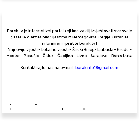
Borak.tv je informativni portal koji ima za cilj izvještavati sve svoje
čitatelje o aktualnim vijestima iz Hercegovine i regije. Ostanite
informirani i pratite borak.tv !
Najnovije vijesti - Lokalne vijesti - Široki Brijeg- Ljubuški - Grude -
Mostar - Posušje - Čitluk - Čapljina - Livno - Sarajevo - Banja Luka
Kontaktirajte nas na e-mail::
borakinfo1@gmail.com
© Copyright - Borak.tv
Privatnost
Pravila anonimnog komentiranja
Oglašavanje na Borak.tv
Donacije
Kontakt