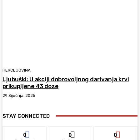
HERCEGOVINA
Ljubuški: U akciji dobrovoljnog darivanja krvi
prikupljene 43 doze
29 Siječnja, 2025
STAY CONNECTED
0
0
0