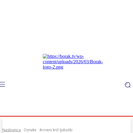
Naslovnica
Oznake
#crveni križ ljubuški