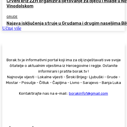
Crveni križ ŽZH organizira ljetovanje za djecu i mlade u 
Vinodolskom
GRUDE
Najava isključenja struje u Grudama i drugim naseljima Bi
Učitaj više
Borak.tv je informativni portal koji ima za cilj izvještavati sve svoje
čitatelje o aktualnim vijestima iz Hercegovine i regije. Ostanite
informirani i pratite borak.tv !
Najnovije vijesti - Lokalne vijesti - Široki Brijeg- Ljubuški - Grude -
Mostar - Posušje - Čitluk - Čapljina - Livno - Sarajevo - Banja Luka
Kontaktirajte nas na e-mail::
borakinfo1@gmail.com
© Copyright - Borak.tv
Privatnost
Pravila anonimnog komentiranja