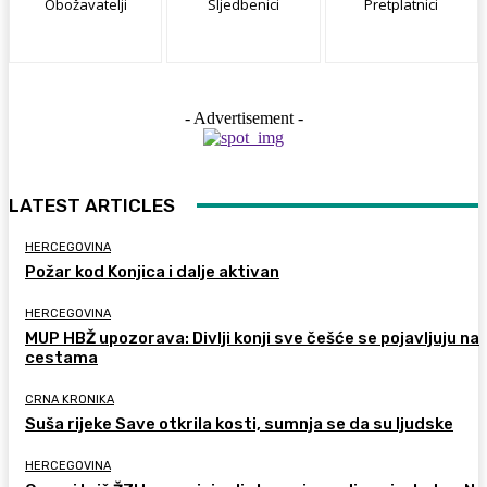
Obožavatelji
Sljedbenici
Pretplatnici
- Advertisement -
LATEST ARTICLES
HERCEGOVINA
Požar kod Konjica i dalje aktivan
HERCEGOVINA
MUP HBŽ upozorava: Divlji konji sve češće se pojavljuju na
cestama
CRNA KRONIKA
Suša rijeke Save otkrila kosti, sumnja se da su ljudske
HERCEGOVINA