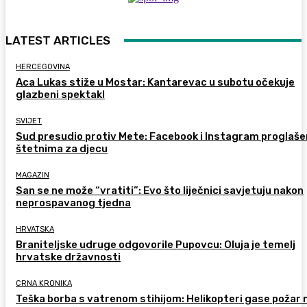
LATEST ARTICLES
HERCEGOVINA
Aca Lukas stiže u Mostar: Kantarevac u subotu očekuje
glazbeni spektakl
SVIJET
Sud presudio protiv Mete: Facebook i Instagram proglaše
štetnima za djecu
MAGAZIN
San se ne može “vratiti”: Evo što liječnici savjetuju nakon
neprospavanog tjedna
HRVATSKA
Braniteljske udruge odgovorile Pupovcu: Oluja je temelj
hrvatske državnosti
CRNA KRONIKA
Teška borba s vatrenom stihijom: Helikopteri gase požar 