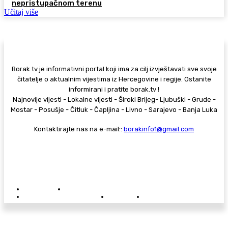
nepristupačnom terenu
Učitaj više
Borak.tv je informativni portal koji ima za cilj izvještavati sve svoje
čitatelje o aktualnim vijestima iz Hercegovine i regije. Ostanite
informirani i pratite borak.tv !
Najnovije vijesti - Lokalne vijesti - Široki Brijeg- Ljubuški - Grude -
Mostar - Posušje - Čitluk - Čapljina - Livno - Sarajevo - Banja Luka
Kontaktirajte nas na e-mail::
borakinfo1@gmail.com
© Copyright - Borak.tv
Privatnost
Pravila anonimnog komentiranja
Oglašavanje na Borak.tv
Donacije
Kontakt