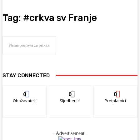
Tag:
#crkva sv Franje
Nema postova za prikaz
STAY CONNECTED
0
0
0
Obožavatelji
Sljedbenici
Pretplatnici
- Advertisement -