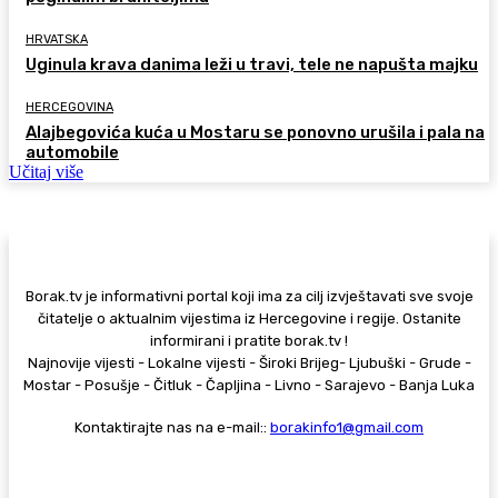
HRVATSKA
Uginula krava danima leži u travi, tele ne napušta majku
HERCEGOVINA
Alajbegovića kuća u Mostaru se ponovno urušila i pala na
automobile
Učitaj više
Borak.tv je informativni portal koji ima za cilj izvještavati sve svoje
čitatelje o aktualnim vijestima iz Hercegovine i regije. Ostanite
informirani i pratite borak.tv !
Najnovije vijesti - Lokalne vijesti - Široki Brijeg- Ljubuški - Grude -
Mostar - Posušje - Čitluk - Čapljina - Livno - Sarajevo - Banja Luka
Kontaktirajte nas na e-mail::
borakinfo1@gmail.com