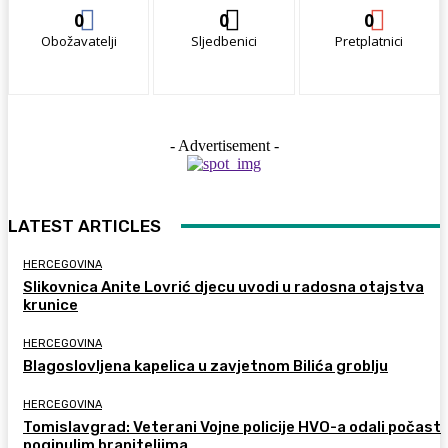
0
0
0
Obožavatelji
Sljedbenici
Pretplatnici
- Advertisement -
LATEST ARTICLES
HERCEGOVINA
Slikovnica Anite Lovrić djecu uvodi u radosna otajstva
krunice
HERCEGOVINA
Blagoslovljena kapelica u zavjetnom Bilića groblju
HERCEGOVINA
Tomislavgrad: Veterani Vojne policije HVO-a odali počast
poginulim braniteljima