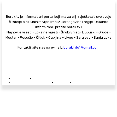
Borak.tv je informativni portal koji ima za cilj izvještavati sve svoje
čitatelje o aktualnim vijestima iz Hercegovine i regije. Ostanite
informirani i pratite borak.tv !
Najnovije vijesti - Lokalne vijesti - Široki Brijeg- Ljubuški - Grude -
Mostar - Posušje - Čitluk - Čapljina - Livno - Sarajevo - Banja Luka
Kontaktirajte nas na e-mail::
borakinfo1@gmail.com
© Copyright - Borak.tv
Privatnost
Pravila anonimnog komentiranja
Oglašavanje na Borak.tv
Donacije
Kontakt