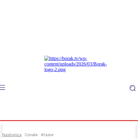
Naslovnica
Oznake
#časne