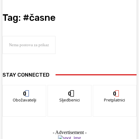
Tag:
#časne
Nema postova za prikaz
STAY CONNECTED
0
0
0
Obožavatelji
Sljedbenici
Pretplatnici
- Advertisement -