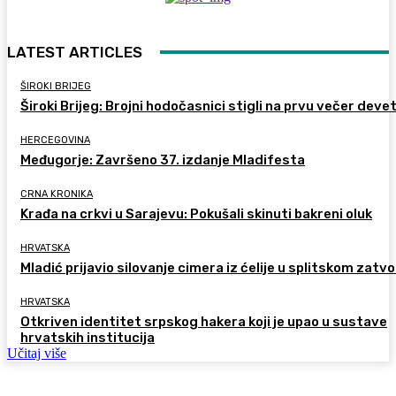
LATEST ARTICLES
ŠIROKI BRIJEG
Široki Brijeg: Brojni hodočasnici stigli na prvu večer deve
HERCEGOVINA
Međugorje: Završeno 37. izdanje Mladifesta
CRNA KRONIKA
Krađa na crkvi u Sarajevu: Pokušali skinuti bakreni oluk
HRVATSKA
Mladić prijavio silovanje cimera iz ćelije u splitskom zatv
HRVATSKA
Otkriven identitet srpskog hakera koji je upao u sustave
hrvatskih institucija
Učitaj više