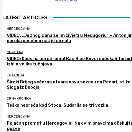
LATEST ARTICLES
HERCEGOVINA
VIDEO: „Jednog dana želim živjeti u Međugorju“ – Antoniji
poruka posebno nas je dirnula
HRVATSKA
VIDEO: Kaos na aerodromu! Bad Blue Boysi dočekali Torcid
izbila velika tučnjava
ISTAKNUTA
Široki Brijeg večeras otvara novu sezonu na Pecari, stiže
Sloga iz Doboja
CRNA KRONIKA
Teška nesreća kod Stoca: Sudarila se tri vozila
HERCEGOVINA
Pojačan promet u Hercegovini: Na ovim pravcima očekujt
gužve