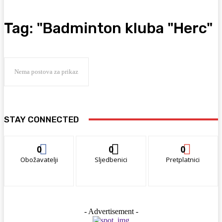
Tag:
"Badminton kluba "Herc"
Nema postova za prikaz
STAY CONNECTED
0
0
0
Obožavatelji
Sljedbenici
Pretplatnici
- Advertisement -