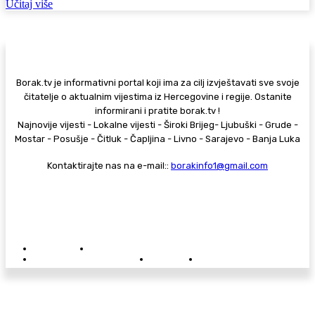
Učitaj više
Borak.tv je informativni portal koji ima za cilj izvještavati sve svoje
čitatelje o aktualnim vijestima iz Hercegovine i regije. Ostanite
informirani i pratite borak.tv !
Najnovije vijesti - Lokalne vijesti - Široki Brijeg- Ljubuški - Grude -
Mostar - Posušje - Čitluk - Čapljina - Livno - Sarajevo - Banja Luka
Kontaktirajte nas na e-mail::
borakinfo1@gmail.com
© Copyright - Borak.tv
Privatnost
Pravila anonimnog komentiranja
Oglašavanje na Borak.tv
Donacije
Kontakt