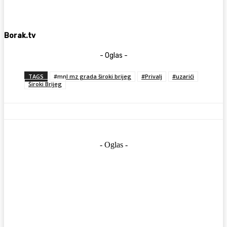
Borak.tv
- Oglas -
TAGS
#mnl mz grada široki brijeg
#Privalj
#uzarići
Široki Brijeg
- Oglas -