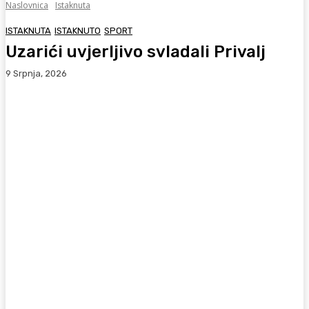
Naslovnica
Istaknuta
ISTAKNUTA
ISTAKNUTO
SPORT
Uzarići uvjerljivo svladali Privalj
9 Srpnja, 2026
Facebook
WhatsApp
Viber
X