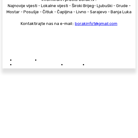
Najnovije vijesti - Lokalne vijesti - Široki Brijeg- Ljubuški - Grude -
Mostar - Posušje - Čitluk - Čapljina - Livno - Sarajevo - Banja Luka
Kontaktirajte nas na e-mail::
borakinfo1@gmail.com
© Copyright - Borak.tv
Privatnost
Pravila anonimnog komentiranja
Oglašavanje na Borak.tv
Donacije
Kontakt