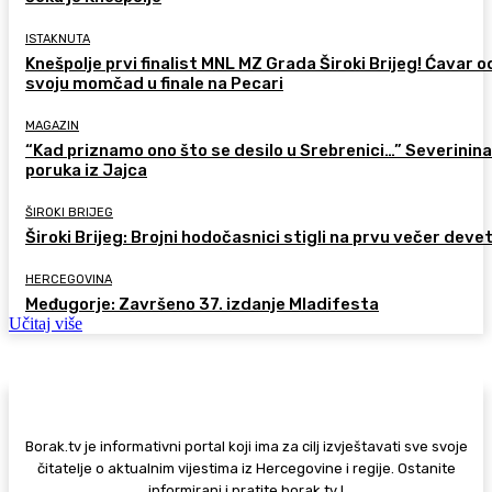
ISTAKNUTA
Knešpolje prvi finalist MNL MZ Grada Široki Brijeg! Ćavar 
svoju momčad u finale na Pecari
MAGAZIN
“Kad priznamo ono što se desilo u Srebrenici…” Severinina
poruka iz Jajca
ŠIROKI BRIJEG
Široki Brijeg: Brojni hodočasnici stigli na prvu večer deve
HERCEGOVINA
Međugorje: Završeno 37. izdanje Mladifesta
Učitaj više
Borak.tv je informativni portal koji ima za cilj izvještavati sve svoje
čitatelje o aktualnim vijestima iz Hercegovine i regije. Ostanite
informirani i pratite borak.tv !