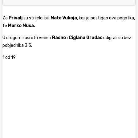
Za
Privalj
su strijelci bili
Mate Vukoja
, koji je postigao dva pogotka,
te
Marko Musa.
U drugom susretu večeri
Rasno
i
Ciglana Gradac
odigrali su bez
pobjednika 3:3.
1
od 19