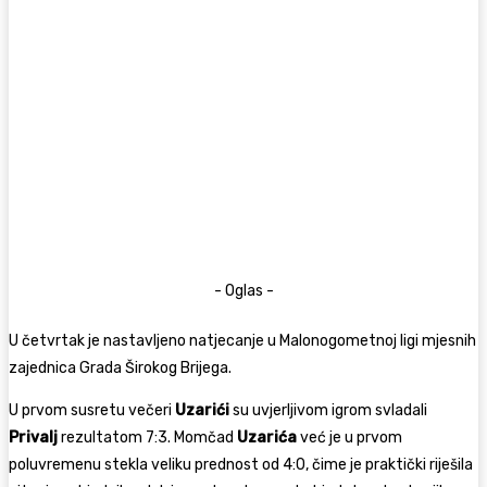
- Oglas -
U četvrtak je nastavljeno natjecanje u Malonogometnoj ligi mjesnih
zajednica Grada Širokog Brijega.
U prvom susretu večeri
Uzarići
su uvjerljivom igrom svladali
Privalj
rezultatom 7:3. Momčad
Uzarića
već je u prvom
poluvremenu stekla veliku prednost od 4:0, čime je praktički riješila