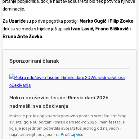
pitanje pobjednika, dok je nastavak susreta bio tek potvrda njihove
dominacije.
Za
Uzariće
su po dva pogotka postigli
Marko Gugić i Filip Zovko
,
dok su se među strijelce još upisali
Ivan Lasić, Frano Slišković i
Bruno Ante Zovko
.
Sponzorirani članak
Mokro oduševilo tisuće: Rimski dani 2026.
nadmašili sva očekivanja
Mokro je proteklog vikenda ponovno postalo središte antičkog
svijeta, gdje su održani Rimski dani Mokro 2026., manifestacija
koja je još jednom potvrdila svoj status jednog od najvećih i
najatraktivnijih povijesnih...
Pročitaj više