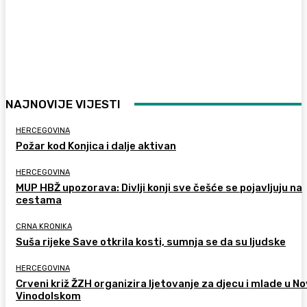
NAJNOVIJE VIJESTI
HERCEGOVINA
Požar kod Konjica i dalje aktivan
HERCEGOVINA
MUP HBŽ upozorava: Divlji konji sve češće se pojavljuju na
cestama
CRNA KRONIKA
Suša rijeke Save otkrila kosti, sumnja se da su ljudske
HERCEGOVINA
Crveni križ ŽZH organizira ljetovanje za djecu i mlade u 
Vinodolskom