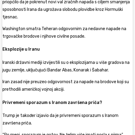
priopćilo da je pokrenut novi val zračnih napada s ciljem smanjenja
sposobnosti Irana da ugrožava slobodu plovidbe kroz Hormuški
tjesnac.
Washington smatra Teheran odgovornim za nedavne napade na
trgovačke brodove i njihove civilne posade.
Eksplozije u Iranu
Iranski državni mediji izvijestili su o eksplozijama u više gradova na
jugu zemlje, uključujući Bandar Abas, Konarak i Šabahar.
Iran zasad nije preuzeo odgovornost za napade na brodove koji su
prethodili američkoj vojnoj akciji.
Privremeni sporazum s Iranom završena priča?
Trump je također izjavio da je privremeni sporazum s Iranom
završena priča.
“Po meni, sporazum je gotov. Ne želim više imati posla s njima”,