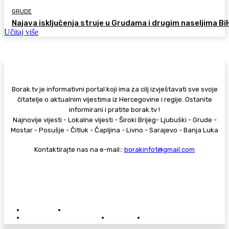
GRUDE
Najava isključenja struje u Grudama i drugim naseljima Bi
Učitaj više
Borak.tv je informativni portal koji ima za cilj izvještavati sve svoje
čitatelje o aktualnim vijestima iz Hercegovine i regije. Ostanite
informirani i pratite borak.tv !
Najnovije vijesti - Lokalne vijesti - Široki Brijeg- Ljubuški - Grude -
Mostar - Posušje - Čitluk - Čapljina - Livno - Sarajevo - Banja Luka
Kontaktirajte nas na e-mail::
borakinfo1@gmail.com
© Copyright - Borak.tv
Privatnost
Pravila anonimnog komentiranja
Oglašavanje na Borak.tv
Donacije
Kontakt