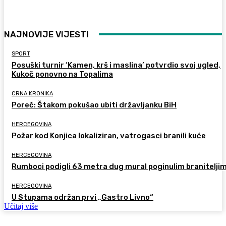
NAJNOVIJE VIJESTI
SPORT
Posuški turnir ‘Kamen, krš i maslina’ potvrdio svoj ugled,
Kukoč ponovno na Topalima
CRNA KRONIKA
Poreč: Štakom pokušao ubiti državljanku BiH
HERCEGOVINA
Požar kod Konjica lokaliziran, vatrogasci branili kuće
HERCEGOVINA
Rumboci podigli 63 metra dug mural poginulim branitelji
HERCEGOVINA
U Stupama održan prvi „Gastro Livno“
Učitaj više