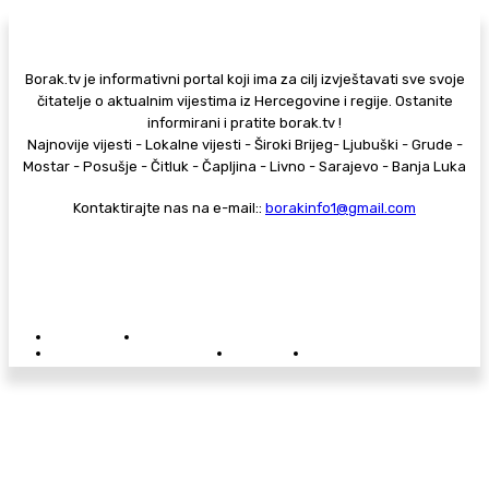
Borak.tv je informativni portal koji ima za cilj izvještavati sve svoje
čitatelje o aktualnim vijestima iz Hercegovine i regije. Ostanite
informirani i pratite borak.tv !
Najnovije vijesti - Lokalne vijesti - Široki Brijeg- Ljubuški - Grude -
Mostar - Posušje - Čitluk - Čapljina - Livno - Sarajevo - Banja Luka
Kontaktirajte nas na e-mail::
borakinfo1@gmail.com
© Copyright - Borak.tv
Privatnost
Pravila anonimnog komentiranja
Oglašavanje na Borak.tv
Donacije
Kontakt