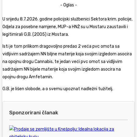
- Oglas -
U srijedu 8.7.2026. godine policijski službenici Sektora krim. policije,
Odjela za posebne namjene, MUP-a HNŽ su u Mostaru zaustavili i
legitimirali G.B. (2005) iz Mostara.
Isti je tom prilikom dragovoljno predao 2 veća pvc omota sa
vidljivim sadržajem NN biljne materije koja svojim izgledom asocira
na opojnu drogu Cannabis, te jedan veći pvc omot sa vidljivim
sadržajem NN bijele materije koja svojim izgledom asocira na
opojnu drogu Amfetamin.
G.B. je lišen slobode, a o svemu upoznat nadležni tužitelj.
Sponzorirani članak