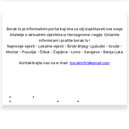
Borak.tv je informativni portal koji ima za cilj izvještavati sve svoje
čitatelje o aktualnim vijestima iz Hercegovine i regije. Ostanite
informirani i pratite borak.tv !
Najnovije vijesti - Lokalne vijesti - Široki Brijeg- Ljubuški - Grude -
Mostar - Posušje - Čitluk - Čapljina - Livno - Sarajevo - Banja Luka
Kontaktirajte nas na e-mail::
borakinfo1@gmail.com
© Copyright - Borak.tv
Privatnost
Pravila anonimnog komentiranja
Oglašavanje na Borak.tv
Donacije
Kontakt