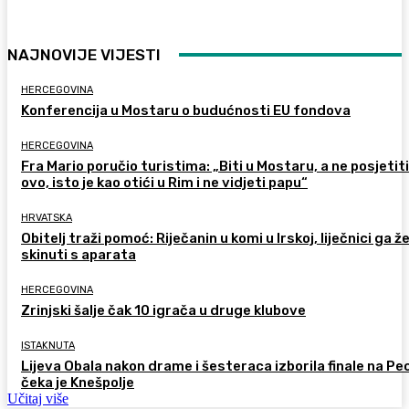
NAJNOVIJE VIJESTI
HERCEGOVINA
Konferencija u Mostaru o budućnosti EU fondova
HERCEGOVINA
Fra Mario poručio turistima: „Biti u Mostaru, a ne posjetiti
ovo, isto je kao otići u Rim i ne vidjeti papu“
HRVATSKA
Obitelj traži pomoć: Riječanin u komi u Irskoj, liječnici ga ž
skinuti s aparata
HERCEGOVINA
Zrinjski šalje čak 10 igrača u druge klubove
ISTAKNUTA
Lijeva Obala nakon drame i šesteraca izborila finale na Pec
čeka je Knešpolje
Učitaj više