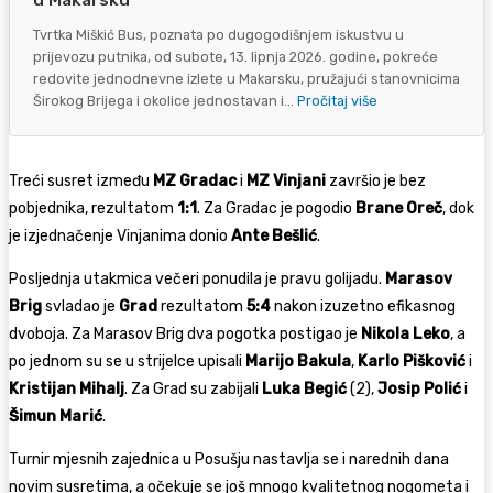
u Makarsku
Tvrtka Miškić Bus, poznata po dugogodišnjem iskustvu u
prijevozu putnika, od subote, 13. lipnja 2026. godine, pokreće
redovite jednodnevne izlete u Makarsku, pružajući stanovnicima
Širokog Brijega i okolice jednostavan i...
Pročitaj više
Treći susret između
MZ Gradac
i
MZ Vinjani
završio je bez
pobjednika, rezultatom
1:1
. Za Gradac je pogodio
Brane Oreč
, dok
je izjednačenje Vinjanima donio
Ante Bešlić
.
Posljednja utakmica večeri ponudila je pravu golijadu.
Marasov
Brig
svladao je
Grad
rezultatom
5:4
nakon izuzetno efikasnog
dvoboja. Za Marasov Brig dva pogotka postigao je
Nikola Leko
, a
po jednom su se u strijelce upisali
Marijo Bakula
,
Karlo Pišković
i
Kristijan Mihalj
. Za Grad su zabijali
Luka Begić
(2),
Josip Polić
i
Šimun Marić
.
Turnir mjesnih zajednica u Posušju nastavlja se i narednih dana
novim susretima, a očekuje se još mnogo kvalitetnog nogometa i