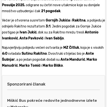
Posušje 2025.
odigrane su četiri nove utakmice koje su donijele
mnoštvo uzbuđenja i čak
21 pogodak
.
Večer je otvorena susretom
Gornjih Jukića
i
Rakitna
, a pobjedu je
odnijelo Rakitno rezultatom
3:1
. Jedini pogodak za Gornje Jukiće
postigao je
Ivan Jukić
, dok su za Rakitno mrežu tresli
Antonio
Ivanković
,
Ante Pavković
i
Ivan Sabljo
.
Najuvjerljiviju pobjedu večeri ostvarila je
MZ Čitluk
, koja je s visokih
6:0
svladala
Sutinu Rakitno
. Dvostruki strijelac bio je
Ante
Šušnjar
, a po jedan pogodak dodali su
Ante Mandurić
,
Marko
Manudrić
,
Marko Tomić
i
Marko Biško
.
Sponzorirani članak
Miškić Bus pokreće redovite jednodnevne izlete