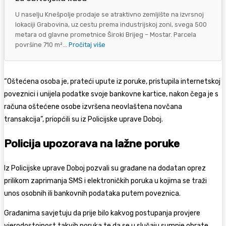
U naselju Knešpolje prodaje se atraktivno zemljište na izvrsnoj
lokaciji Grabovina, uz cestu prema industrijskoj zoni, svega 500
metara od glavne prometnice Široki Brijeg – Mostar. Parcela
površine 710 m²...
Pročitaj više
“Oštećena osoba je, prateći upute iz poruke, pristupila internetskoj
poveznici i unijela podatke svoje bankovne kartice, nakon čega je s
računa oštećene osobe izvršena neovlaštena novčana
transakcija”, priopćili su iz Policijske uprave Doboj.
Policija upozorava na lažne poruke
Iz Policijske uprave Doboj pozvali su građane na dodatan oprez
prilikom zaprimanja SMS i elektroničkih poruka u kojima se traži
unos osobnih ili bankovnih podataka putem poveznica.
Građanima savjetuju da prije bilo kakvog postupanja provjere
vjerodostojnost takvih poruka te da se u slučaju sumnje obrate