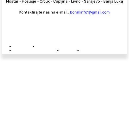
Mostar - Posušje - Čitluk - Čapljina - Livno - Sarajevo - Banja Luka
Kontaktirajte nas na e-mail::
borakinfo1@gmail.com
© Copyright - Borak.tv
Privatnost
Pravila anonimnog komentiranja
Oglašavanje na Borak.tv
Donacije
Kontakt