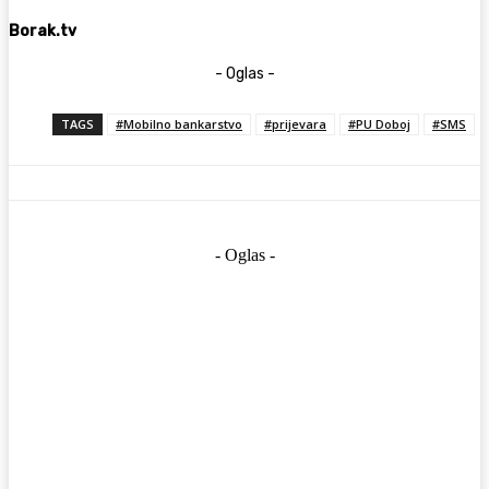
Borak.tv
- Oglas -
TAGS
#Mobilno bankarstvo
#prijevara
#PU Doboj
#SMS
- Oglas -