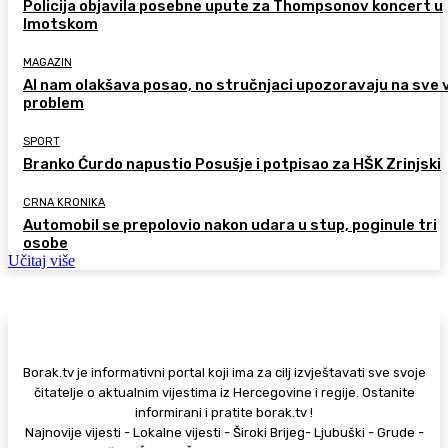
Policija objavila posebne upute za Thompsonov koncert u
Imotskom
MAGAZIN
AI nam olakšava posao, no stručnjaci upozoravaju na sve 
problem
SPORT
Branko Ćurdo napustio Posušje i potpisao za HŠK Zrinjski
CRNA KRONIKA
Automobil se prepolovio nakon udara u stup, poginule tri
osobe
Učitaj više
Borak.tv je informativni portal koji ima za cilj izvještavati sve svoje
čitatelje o aktualnim vijestima iz Hercegovine i regije. Ostanite
informirani i pratite borak.tv !
Najnovije vijesti - Lokalne vijesti - Široki Brijeg- Ljubuški - Grude -