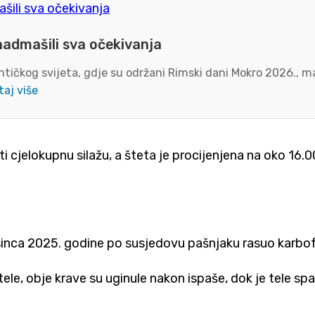
nadmašili sva očekivanja
tičkog svijeta, gdje su održani Rimski dani Mokro 2026., ma
taj više
 cjelokupnu silažu, a šteta je procijenjena na oko 16.0
sinca 2025. godine po susjedovu pašnjaku rasuo karbofu
 i tele, obje krave su uginule nakon ispaše, dok je tel