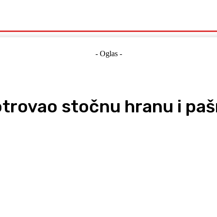
Politika
Crna Kronika
Hrvatska
Magazin
Gospodarstvo
- Oglas -
trovao stočnu hranu i paš