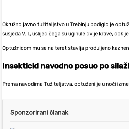
Okružno javno tužiteljstvo u Trebinju podiglo je optu
susjeda V. I., uslijed čega su uginule dvije krave, dok
Optužnicom mu se na teret stavlja produljeno kazneno 
Insekticid navodno posuo po silaž
Prema navodima Tužiteljstva, optuženi je u noći izmeđ
Sponzorirani članak