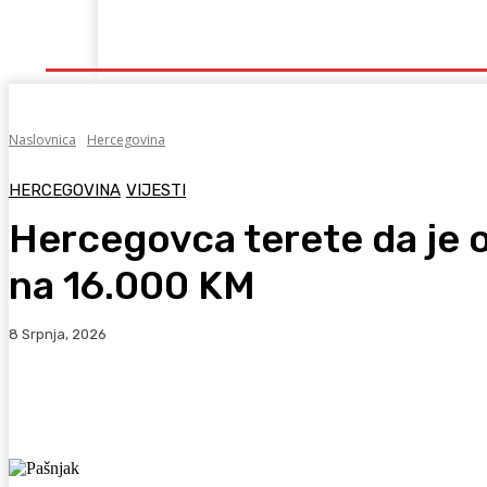
Naslovna
Lokalno
Hercegovina
Sport
Naslovnica
Hercegovina
HERCEGOVINA
VIJESTI
Hercegovca terete da je o
na 16.000 KM
8 Srpnja, 2026
Facebook
WhatsApp
Viber
X