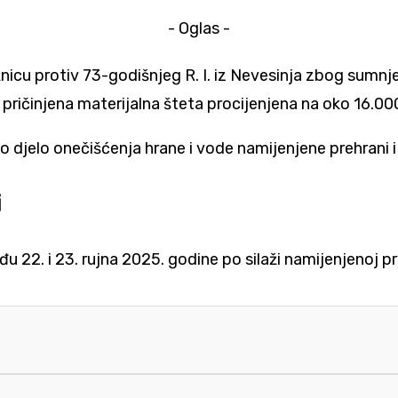
- Oglas -
žnicu protiv 73-godišnjeg R. I. iz Nevesinja zbog sumnj
 je pričinjena materijalna šteta procijenjena na oko 16.0
djelo onečišćenja hrane i vode namijenjene prehrani i 
i
u 22. i 23. rujna 2025. godine po silaži namijenjenoj p