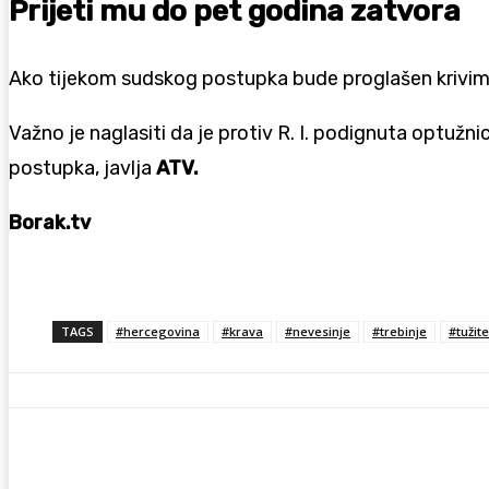
Prijeti mu do pet godina zatvora
Ako tijekom sudskog postupka bude proglašen krivim,
Važno je naglasiti da je protiv R. I. podignuta optuž
postupka, javlja
ATV.
Borak.tv
TAGS
#hercegovina
#krava
#nevesinje
#trebinje
#tužite