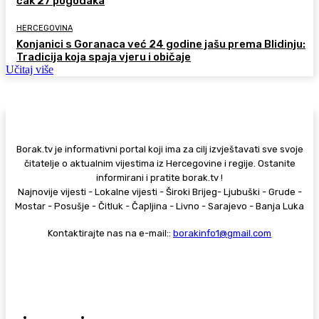
čak 27 pogodaka
HERCEGOVINA
Konjanici s Goranaca već 24 godine jašu prema Blidinju:
Tradicija koja spaja vjeru i običaje
Učitaj više
Borak.tv je informativni portal koji ima za cilj izvještavati sve svoje
čitatelje o aktualnim vijestima iz Hercegovine i regije. Ostanite
informirani i pratite borak.tv !
Najnovije vijesti - Lokalne vijesti - Široki Brijeg- Ljubuški - Grude -
Mostar - Posušje - Čitluk - Čapljina - Livno - Sarajevo - Banja Luka
Kontaktirajte nas na e-mail::
borakinfo1@gmail.com
© Copyright - Borak.tv
Privatnost
Pravila anonimnog komentiranja