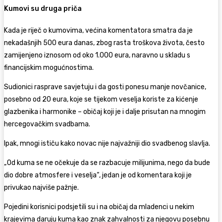
Kumovi su druga priča
Kada je riječ o kumovima, većina komentatora smatra da je
nekadašnjih 500 eura danas, zbog rasta troškova života, često
zamijenjeno iznosom od oko 1.000 eura, naravno u skladu s
financijskim mogućnostima.
Sudionici rasprave savjetuju i da gosti ponesu manje novčanice,
posebno od 20 eura, koje se tijekom veselja koriste za kićenje
glazbenika i harmonike – običaj koji je i dalje prisutan na mnogim
hercegovačkim svadbama.
Ipak, mnogi ističu kako novac nije najvažniji dio svadbenog slavlja.
„Od kuma se ne očekuje da se razbacuje milijunima, nego da bude
dio dobre atmosfere i veselja“, jedan je od komentara koji je
privukao najviše pažnje.
Pojedini korisnici podsjetili su i na običaj da mladenci u nekim
krajevima daruju kuma kao znak zahvalnosti za njegovu posebnu