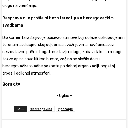
ulogu na vjenčanju.
Rasprava nije prošla ni bez stereotipa o hercegovačkim
svadbama
Dio komentara šaljivo je opisivao kumove koji dolaze u skupocjenim
terencima, dizajnerskoj odjeći i sa svežnjevima novčanica, uz
neizostavne priče o bogatom slavlju i dugoj zabavi. Iako su mnogi
takve opise shvatili kao humor, većina se složila da su
hercegovačke svadbe poznate po dobroj organizaciji, bogatoj
trpezi i odličnoj atmosferi.
Borak.tv
- Oglas -
TAGS
#hercegovina
vjenčanje