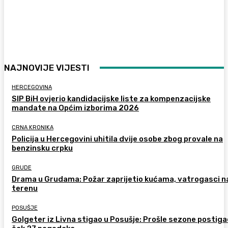
NAJNOVIJE VIJESTI
HERCEGOVINA
SIP BiH ovjerio kandidacijske liste za kompenzacijske
mandate na Općim izborima 2026
CRNA KRONIKA
Policija u Hercegovini uhitila dvije osobe zbog provale na
benzinsku crpku
GRUDE
Drama u Grudama: Požar zaprijetio kućama, vatrogasci n
terenu
POSUŠJE
Golgeter iz Livna stigao u Posušje: Prošle sezone postiga