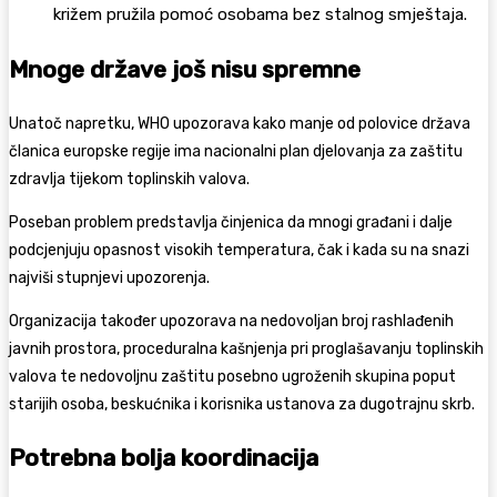
križem pružila pomoć osobama bez stalnog smještaja.
Mnoge države još nisu spremne
Unatoč napretku, WHO upozorava kako manje od polovice država
članica europske regije ima nacionalni plan djelovanja za zaštitu
zdravlja tijekom toplinskih valova.
Poseban problem predstavlja činjenica da mnogi građani i dalje
podcjenjuju opasnost visokih temperatura, čak i kada su na snazi
najviši stupnjevi upozorenja.
Organizacija također upozorava na nedovoljan broj rashlađenih
javnih prostora, proceduralna kašnjenja pri proglašavanju toplinskih
valova te nedovoljnu zaštitu posebno ugroženih skupina poput
starijih osoba, beskućnika i korisnika ustanova za dugotrajnu skrb.
Potrebna bolja koordinacija