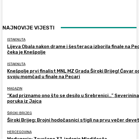
NAJNOVIJE VIJESTI
ISTAKNUTA
Lijeva Obala nakon drame i šesteraca izborila finale na Pec
čeka je Knešpolje
ISTAKNUTA
Knešpolje prvi finalist MNL MZ Grada Široki Brijeg! Ćavar 
svoju momčad u finale na Pecari
MAGAZIN
“Kad priznamo ono što se desilo u Srebrenici…” Severinina
poruka iz Jajca
ŠIROKI BRIJEG
Široki Brijeg: Brojni hodočasnici stigli na prvu večer deve
HERCEGOVINA
Međugorje: Završeno 37. izdanje Mladifesta