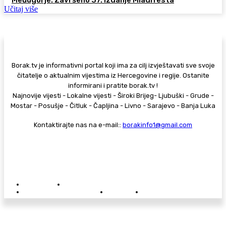
Učitaj više
Borak.tv je informativni portal koji ima za cilj izvještavati sve svoje
čitatelje o aktualnim vijestima iz Hercegovine i regije. Ostanite
informirani i pratite borak.tv !
Najnovije vijesti - Lokalne vijesti - Široki Brijeg- Ljubuški - Grude -
Mostar - Posušje - Čitluk - Čapljina - Livno - Sarajevo - Banja Luka
Kontaktirajte nas na e-mail::
borakinfo1@gmail.com
© Copyright - Borak.tv
Privatnost
Pravila anonimnog komentiranja
Oglašavanje na Borak.tv
Donacije
Kontakt