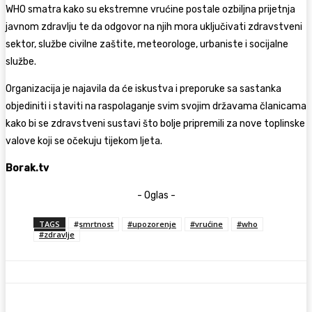
WHO smatra kako su ekstremne vrućine postale ozbiljna prijetnja
javnom zdravlju te da odgovor na njih mora uključivati zdravstveni
sektor, službe civilne zaštite, meteorologe, urbaniste i socijalne
službe.
Organizacija je najavila da će iskustva i preporuke sa sastanka
objediniti i staviti na raspolaganje svim svojim državama članicama
kako bi se zdravstveni sustavi što bolje pripremili za nove toplinske
valove koji se očekuju tijekom ljeta.
Borak.tv
- Oglas -
TAGS
#smrtnost
#upozorenje
#vrućine
#who
#zdravlje