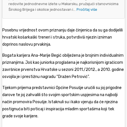
redovite jednodnevne izlete u Makarsku, pružajući stanovnicima
Širokog Brijega i okolice jednostavan i...
Pročitaj više
Posebnu vrijednost ovom priznanju daje činjenica da su ga dodijelili
hrvatski košarkaški treneri i struka, potvrdivši njezin izniman
doprinos naslovu prvakinja.
Bogata karijera Ana-Marije Begić obilježena je brojnim individualnim
priznanjima. Još kao juniorka proglašena je najkorisnijom igračicom
završnice prvenstva Hrvatske u sezoni 2011./2012., a 2010. godine
osvojila je i prestižnu nagradu “Dražen Petrović”.
Tijekom prijema predstavnici Općine Posušje uručili su joj prigodne
darove te joj zahvalili što svojim sportskim uspjesima na najbolji
način promovira Posušje. Istaknuli su i kako vjeruju da će njezina
postignuća biti poticaj i inspiracija mladim sportašima koji tek
grade svoje karijere.