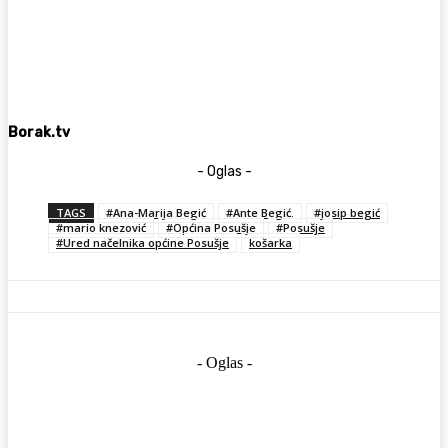
Borak.tv
- Oglas -
TAGS
#Ana-Marija Begić
#Ante Begić.
#josip begić
#mario knezović
#Općina Posušje
#Posušje
#Ured načelnika općine Posušje
košarka
- Oglas -