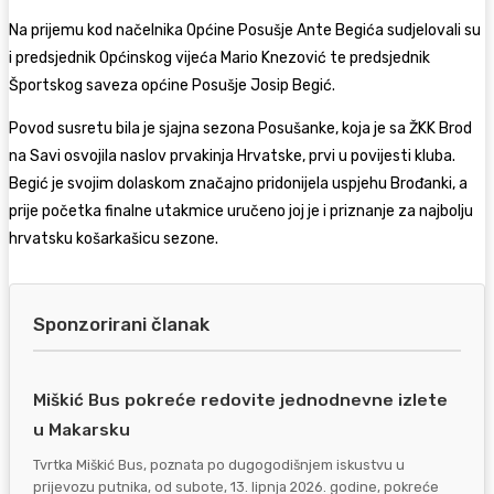
Na prijemu kod načelnika Općine Posušje Ante Begića sudjelovali su
i predsjednik Općinskog vijeća Mario Knezović te predsjednik
Športskog saveza općine Posušje Josip Begić.
Povod susretu bila je sjajna sezona Posušanke, koja je sa ŽKK Brod
na Savi osvojila naslov prvakinja Hrvatske, prvi u povijesti kluba.
Begić je svojim dolaskom značajno pridonijela uspjehu Brođanki, a
prije početka finalne utakmice uručeno joj je i priznanje za najbolju
hrvatsku košarkašicu sezone.
Sponzorirani članak
Miškić Bus pokreće redovite jednodnevne izlete
u Makarsku
Tvrtka Miškić Bus, poznata po dugogodišnjem iskustvu u
prijevozu putnika, od subote, 13. lipnja 2026. godine, pokreće