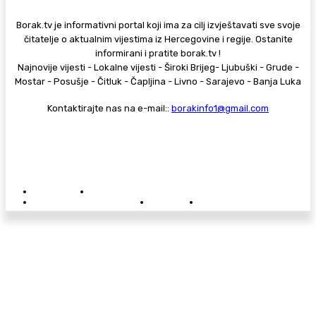
Borak.tv je informativni portal koji ima za cilj izvještavati sve svoje
čitatelje o aktualnim vijestima iz Hercegovine i regije. Ostanite
informirani i pratite borak.tv !
Najnovije vijesti - Lokalne vijesti - Široki Brijeg- Ljubuški - Grude -
Mostar - Posušje - Čitluk - Čapljina - Livno - Sarajevo - Banja Luka
Kontaktirajte nas na e-mail::
borakinfo1@gmail.com
© Copyright - Borak.tv
Privatnost
Pravila anonimnog komentiranja
Oglašavanje na Borak.tv
Donacije
Kontakt