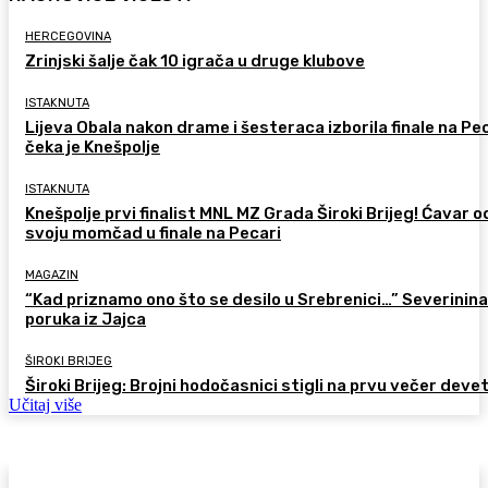
HERCEGOVINA
Zrinjski šalje čak 10 igrača u druge klubove
ISTAKNUTA
Lijeva Obala nakon drame i šesteraca izborila finale na Pec
čeka je Knešpolje
ISTAKNUTA
Knešpolje prvi finalist MNL MZ Grada Široki Brijeg! Ćavar 
svoju momčad u finale na Pecari
MAGAZIN
“Kad priznamo ono što se desilo u Srebrenici…” Severinina
poruka iz Jajca
ŠIROKI BRIJEG
Široki Brijeg: Brojni hodočasnici stigli na prvu večer deve
Učitaj više