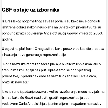
CBF ostaje uz izbornika
Iz Brazilskog nogometnog saveza poručili su kako neće donositi
ishitrene odluke nakon neuspjeha na Svjetskom prvenstvu te su
ponovno izrazili povjerenje Ancelottiju, čiji ugovor vrijedi do 2030.
godine.
U objavi na platformi X naglasili su kako poraz vide kao dio procesa
stvaranja nove generacije reprezentacije.
“Priča brazilske reprezentacije priča je o velikim uspjesima, ali i o
trenucima koji jačaju naš put. Opraštamo se od Svjetskog
prvenstva, uvjereni da ćemo se vratiti još snažniji. Hvala vam,
brazilski navijači.”
Iako je rano ispadanje izazvalo veliko razočaranje među navijačima,
čini se kako će Brazil nastaviti graditi reprezentaciju pod
vodstvom Carla Ancelottija s jasnim ciljem – napadom na naslov