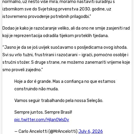
normalno, uz nešto više mira; moramo nastaviti suradnju s
izbornikom sve do Svjetskog prvenstva 2030. godine, uz
istovremeno provođenje potrebnih prilagodbi.”
Dodao je kako je razočaranje veliko, ali da ono ne smije zasjeniti rad
koji je reprezentacija odradila tijekom proteklih tjedana.
“Jasno je da se još uvijek suočavamo s posljedicama ovog ishoda.
Svi su vrlo tužni, frustrirani i razočarani – igrači, pomoćno osoblje i
stručni stožer. S druge strane, ne možemo zanemariti vrijeme koje
smo proveli zajedno.”
Hoje a dor é grande. Mas a confiança no que estamos
construindo não muda.
Vamos seguir trabalhando pela nossa Seleção.
Sempre juntos. Sempre Brasil!
pic.twitter.com/HjIan0WsDy
— Carlo Ancelotti (@MrAncelotti)
July 6, 2026