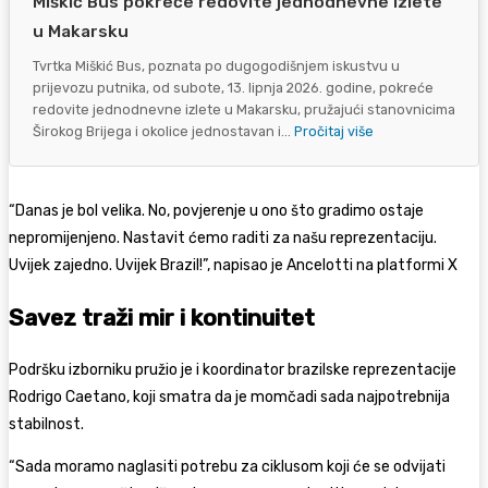
Miškić Bus pokreće redovite jednodnevne izlete
u Makarsku
Tvrtka Miškić Bus, poznata po dugogodišnjem iskustvu u
prijevozu putnika, od subote, 13. lipnja 2026. godine, pokreće
redovite jednodnevne izlete u Makarsku, pružajući stanovnicima
Širokog Brijega i okolice jednostavan i...
Pročitaj više
“Danas je bol velika. No, povjerenje u ono što gradimo ostaje
nepromijenjeno. Nastavit ćemo raditi za našu reprezentaciju.
Uvijek zajedno. Uvijek Brazil!”, napisao je Ancelotti na platformi X
Savez traži mir i kontinuitet
Podršku izborniku pružio je i koordinator brazilske reprezentacije
Rodrigo Caetano, koji smatra da je momčadi sada najpotrebnija
stabilnost.
“Sada moramo naglasiti potrebu za ciklusom koji će se odvijati