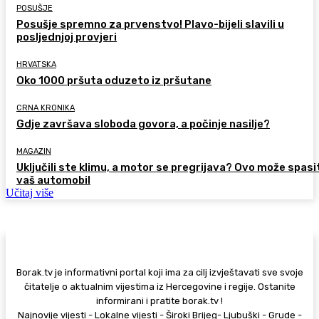
POSUŠJE
Posušje spremno za prvenstvo! Plavo-bijeli slavili u
posljednjoj provjeri
HRVATSKA
Oko 1000 pršuta oduzeto iz pršutane
CRNA KRONIKA
Gdje završava sloboda govora, a počinje nasilje?
MAGAZIN
Uključili ste klimu, a motor se pregrijava? Ovo može spasi
vaš automobil
Učitaj više
Borak.tv je informativni portal koji ima za cilj izvještavati sve svoje
čitatelje o aktualnim vijestima iz Hercegovine i regije. Ostanite
informirani i pratite borak.tv !
Najnovije vijesti - Lokalne vijesti - Široki Brijeg- Ljubuški - Grude -