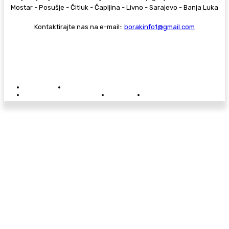
Mostar - Posušje - Čitluk - Čapljina - Livno - Sarajevo - Banja Luka
Kontaktirajte nas na e-mail::
borakinfo1@gmail.com
© Copyright - Borak.tv
Privatnost
Pravila anonimnog komentiranja
Oglašavanje na Borak.tv
Donacije
Kontakt