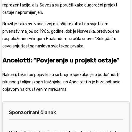
reprezentacije, a iz Saveza su poručili kako dugoročni projekt
ostaje nepromijenjen.
Brazil je tako ostvario svoj najlošiji rezultat na svjetskim
prvenstvima još od 1966. godine, dok je Norveška, predvođena
raspoloženim Erlingom Haalandom, srušila snove “Seleçãa” o
osvajanju šestog naslova svjetskog prvaka.
Ancelotti: “Povjerenje u projekt ostaje”
Nakon utakmice pojavile su se brojne špekulacije o budućnosti
iskusnog talijanskog stručnjaka, no Ancelotti ih je brzo odbacio
objavom na društvenim mrežama.
Sponzorirani članak