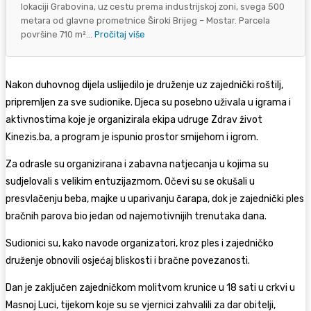
lokaciji Grabovina, uz cestu prema industrijskoj zoni, svega 500
metara od glavne prometnice Široki Brijeg – Mostar. Parcela
površine 710 m²...
Pročitaj više
Nakon duhovnog dijela uslijedilo je druženje uz zajednički roštilj,
pripremljen za sve sudionike. Djeca su posebno uživala u igrama i
aktivnostima koje je organizirala ekipa udruge Zdrav život
Kinezis.ba, a program je ispunio prostor smijehom i igrom.
Za odrasle su organizirana i zabavna natjecanja u kojima su
sudjelovali s velikim entuzijazmom. Očevi su se okušali u
presvlačenju beba, majke u uparivanju čarapa, dok je zajednički ples
bračnih parova bio jedan od najemotivnijih trenutaka dana.
Sudionici su, kako navode organizatori, kroz ples i zajedničko
druženje obnovili osjećaj bliskosti i bračne povezanosti.
Dan je zaključen zajedničkom molitvom krunice u 18 sati u crkvi u
Masnoj Luci, tijekom koje su se vjernici zahvalili za dar obitelji,