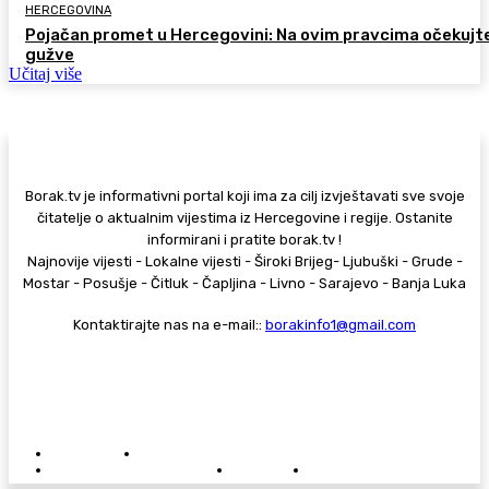
HERCEGOVINA
Pojačan promet u Hercegovini: Na ovim pravcima očekujt
gužve
Učitaj više
Borak.tv je informativni portal koji ima za cilj izvještavati sve svoje
čitatelje o aktualnim vijestima iz Hercegovine i regije. Ostanite
informirani i pratite borak.tv !
Najnovije vijesti - Lokalne vijesti - Široki Brijeg- Ljubuški - Grude -
Mostar - Posušje - Čitluk - Čapljina - Livno - Sarajevo - Banja Luka
Kontaktirajte nas na e-mail::
borakinfo1@gmail.com
© Copyright - Borak.tv
Privatnost
Pravila anonimnog komentiranja
Oglašavanje na Borak.tv
Donacije
Kontakt