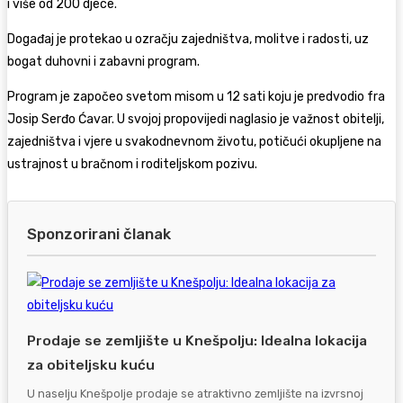
i više od 200 djece.
Događaj je protekao u ozračju zajedništva, molitve i radosti, uz
bogat duhovni i zabavni program.
Program je započeo svetom misom u 12 sati koju je predvodio fra
Josip Serđo Ćavar. U svojoj propovijedi naglasio je važnost obitelji,
zajedništva i vjere u svakodnevnom životu, potičući okupljene na
ustrajnost u bračnom i roditeljskom pozivu.
Sponzorirani članak
Prodaje se zemljište u Knešpolju: Idealna lokacija
za obiteljsku kuću
U naselju Knešpolje prodaje se atraktivno zemljište na izvrsnoj