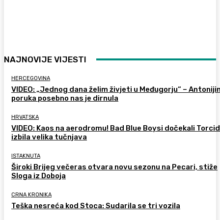
NAJNOVIJE VIJESTI
HERCEGOVINA
VIDEO: „Jednog dana želim živjeti u Međugorju“ – Antoniji
poruka posebno nas je dirnula
HRVATSKA
VIDEO: Kaos na aerodromu! Bad Blue Boysi dočekali Torcid
izbila velika tučnjava
ISTAKNUTA
Široki Brijeg večeras otvara novu sezonu na Pecari, stiže
Sloga iz Doboja
CRNA KRONIKA
Teška nesreća kod Stoca: Sudarila se tri vozila