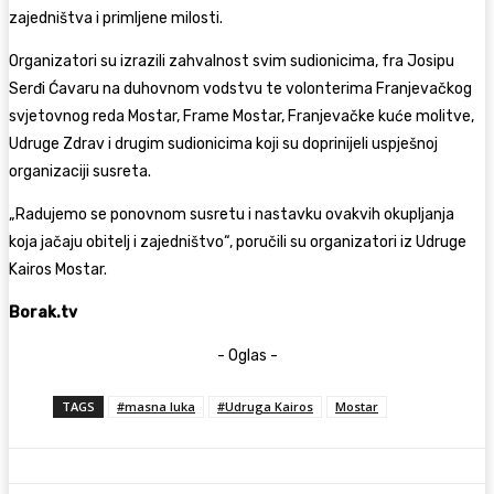
zajedništva i primljene milosti.
Organizatori su izrazili zahvalnost svim sudionicima, fra Josipu
Serđi Ćavaru na duhovnom vodstvu te volonterima Franjevačkog
svjetovnog reda Mostar, Frame Mostar, Franjevačke kuće molitve,
Udruge Zdrav i drugim sudionicima koji su doprinijeli uspješnoj
organizaciji susreta.
„Radujemo se ponovnom susretu i nastavku ovakvih okupljanja
koja jačaju obitelj i zajedništvo“, poručili su organizatori iz Udruge
Kairos Mostar.
Borak.tv
- Oglas -
TAGS
#masna luka
#Udruga Kairos
Mostar