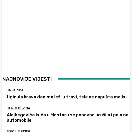
NAJNOVIJE VIJESTI
HRVATSKA
Uginula krava danima leži u travi, tele ne napušta majku
HERCEGOVINA
Alajbegovića kuća u Mostaru se ponovno urušila i pala na
automobile
ŠIROKI BRIJEG