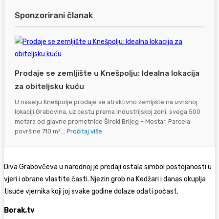
Sponzorirani članak
Prodaje se zemljište u Knešpolju: Idealna lokacija
za obiteljsku kuću
U naselju Knešpolje prodaje se atraktivno zemljište na izvrsnoj
lokaciji Grabovina, uz cestu prema industrijskoj zoni, svega 500
metara od glavne prometnice Široki Brijeg – Mostar. Parcela
površine 710 m²...
Pročitaj više
Diva Grabovčeva u narodnoj je predaji ostala simbol postojanosti u
vjeri i obrane vlastite časti. Njezin grob na Kedžari i danas okuplja
tisuće vjernika koji joj svake godine dolaze odati počast.
Borak.tv