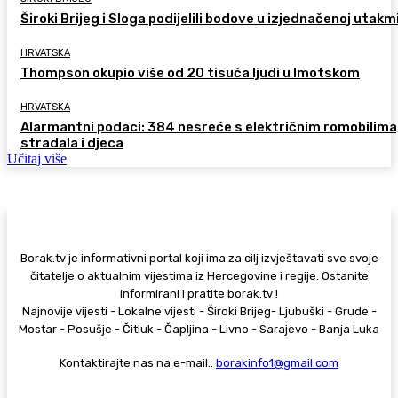
Široki Brijeg i Sloga podijelili bodove u izjednačenoj utakm
HRVATSKA
Thompson okupio više od 20 tisuća ljudi u Imotskom
HRVATSKA
Alarmantni podaci: 384 nesreće s električnim romobilima
stradala i djeca
Učitaj više
Borak.tv je informativni portal koji ima za cilj izvještavati sve svoje
čitatelje o aktualnim vijestima iz Hercegovine i regije. Ostanite
informirani i pratite borak.tv !
Najnovije vijesti - Lokalne vijesti - Široki Brijeg- Ljubuški - Grude -
Mostar - Posušje - Čitluk - Čapljina - Livno - Sarajevo - Banja Luka
Kontaktirajte nas na e-mail::
borakinfo1@gmail.com