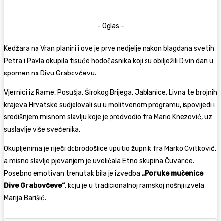
- Oglas -
Kedžara na Vran planini i ove je prve nedjelje nakon blagdana svetih
Petra i Pavla okupila tisuće hodočasnika koji su obilježili Divin dan u
spomen na Divu Grabovčevu.
Vjernici iz Rame, Posušja, Širokog Brijega, Jablanice, Livna te brojnih
krajeva Hrvatske sudjelovali su u molitvenom programu, ispovijedi i
središnjem misnom slavlju koje je predvodio fra Mario Knezović, uz
suslavlje više svećenika.
Okupljenima je riječi dobrodošlice uputio župnik fra Marko Cvitković,
a misno slavlje pjevanjem je uveličala Etno skupina Čuvarice.
Posebno emotivan trenutak bila je izvedba
„Poruke mučenice
Dive Grabovčeve“
, koju je u tradicionalnoj ramskoj nošnji izvela
Marija Barišić.