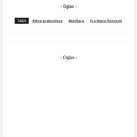
- Oglas -
TAGS
#diva grabovčeva
#kedžara
Fra Mario Knezović
- Oglas -