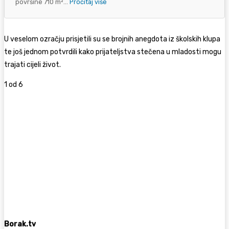
površine 710 m²...
Pročitaj više
U veselom ozračju prisjetili su se brojnih anegdota iz školskih klupa
te još jednom potvrdili kako prijateljstva stečena u mladosti mogu
trajati cijeli život.
1
od 6
Borak.tv