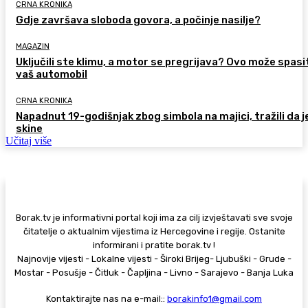
CRNA KRONIKA
Gdje završava sloboda govora, a počinje nasilje?
MAGAZIN
Uključili ste klimu, a motor se pregrijava? Ovo može spasi
vaš automobil
CRNA KRONIKA
Napadnut 19-godišnjak zbog simbola na majici, tražili da j
skine
Učitaj više
Borak.tv je informativni portal koji ima za cilj izvještavati sve svoje
čitatelje o aktualnim vijestima iz Hercegovine i regije. Ostanite
informirani i pratite borak.tv !
Najnovije vijesti - Lokalne vijesti - Široki Brijeg- Ljubuški - Grude -
Mostar - Posušje - Čitluk - Čapljina - Livno - Sarajevo - Banja Luka
Kontaktirajte nas na e-mail::
borakinfo1@gmail.com