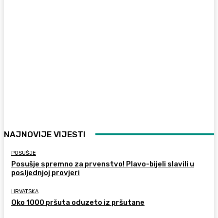
NAJNOVIJE VIJESTI
POSUŠJE
Posušje spremno za prvenstvo! Plavo-bijeli slavili u
posljednjoj provjeri
HRVATSKA
Oko 1000 pršuta oduzeto iz pršutane