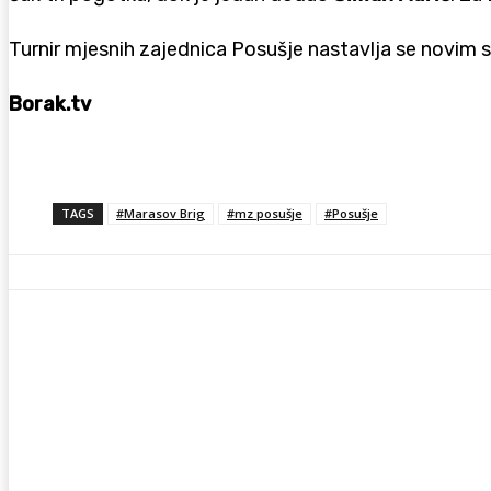
Turnir mjesnih zajednica Posušje nastavlja se novim s
Borak.tv
TAGS
#Marasov Brig
#mz posušje
#Posušje