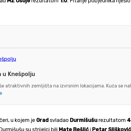
ad
MZ Osoje
rezultatom
1:0
. Pitanje pobjednika riješio
a u Knešpolju
e atraktivnih zemljišta na izvrsnim lokacijama. Kuća se nal
e
eri, u kojem je
Grad
svladao
Durmišušu
rezultatom
4
 Durmišušu su strijelci bili
Mate Bešlić
i
Petar Slišković