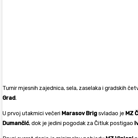
Turnir mjesnih zajednica, sela, zaselaka i gradskih če
Grad
.
U prvoj utakmici večeri
Marasov Brig
svladao je
MZ Č
Dumančić
, dok je jedini pogodak za Čitluk postigao
I