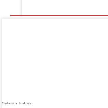
Naslovna
Lokalno
Hercegovina
Sport
Naslovnica
Istaknuta