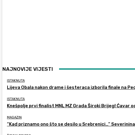
NAJNOVIJE VIJESTI
ISTAKNUTA
Lijeva Obala nakon drame i šesteraca izborila finale na Pec
ISTAKNUTA
Knešpolje prvi finalist MNL MZ Grada Široki Brijeg! Ćavar 
MAGAZIN
“Kad priznamo ono što se desilo u Srebrenici…” Severinina