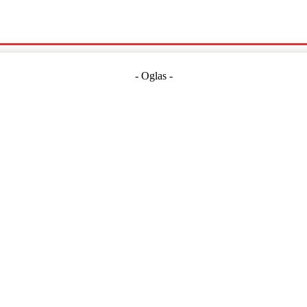
Politika
Crna Kronika
Hrvatska
Magazin
Gospodarstvo
- Oglas -