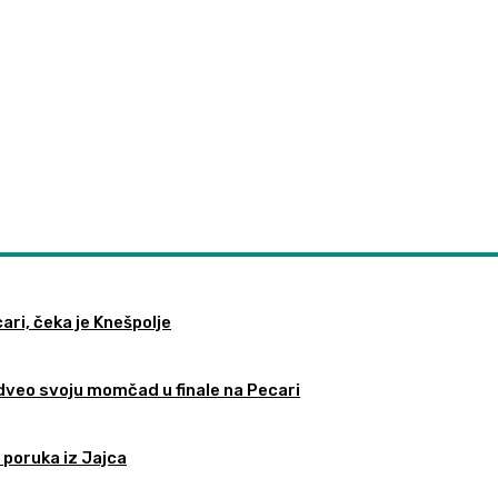
ari, čeka je Knešpolje
odveo svoju momčad u finale na Pecari
 poruka iz Jajca