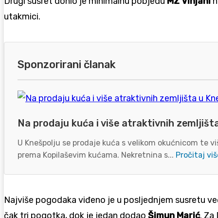
Drugi susret donio je minimalnu pobjedu
MZ Vinjani
n
utakmici.
Sponzorirani članak
Na prodaju kuća i više atraktivnih zemljišt
U Knešpolju se prodaje kuća s velikom okućnicom te viš
prema Kopilaševim kućama. Nekretnina s...
Pročitaj viš
Najviše pogodaka viđeno je u posljednjem susretu več
čak tri pogotka, dok je jedan dodao
Šimun Marić
. Za