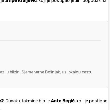
 je
Stipe Kraljević
, koji je postigao jedini pogodak na
azi u blizini Sjemenarne Bošnjak, uz lokalnu cestu
:2
. Junak utakmice bio je
Ante Begić
, koji je postigao
.