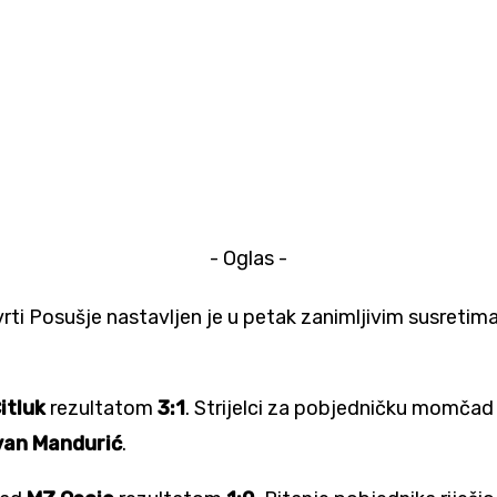
- Oglas -
tvrti Posušje nastavljen je u petak zanimljivim susretim
itluk
rezultatom
3:1
. Strijelci za pobjedničku momčad 
van Mandurić
.